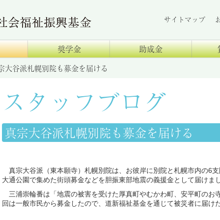
サイトマップ
奨学金
助成金
宗大谷派札幌別院も募金を届ける
スタッフブログ
真宗大谷派札幌別院も募金を届ける
真宗大谷派（東本願寺）札幌別院は、お彼岸に別院と札幌市内の6支院
大通公園で集めた街頭募金などを胆振東部地震の義援金として届けま
三浦崇輪番は「地震の被害を受けた厚真町やむかわ町、安平町のお寺
回は一般市民から募金したので、道新福祉基金を通じて被災者に届け