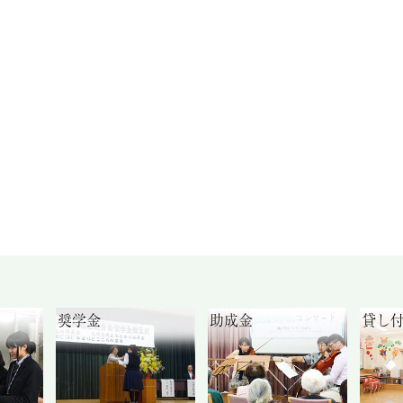
奨学金
助成金
貸し