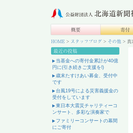
概要
寄付
HOME
>
スタッフブログ
>
その他
>
真
最近の投稿
当基金への寄付金累計が40億
円に(引き続きご支援を!)
歳末たすけあい募金、受付中
です
台風19号による災害義援金の
受付をしています
東日本大震災チャリティーコ
ンサート、多彩な演奏家で
ファミリーコンサートの幕間
にご寄付