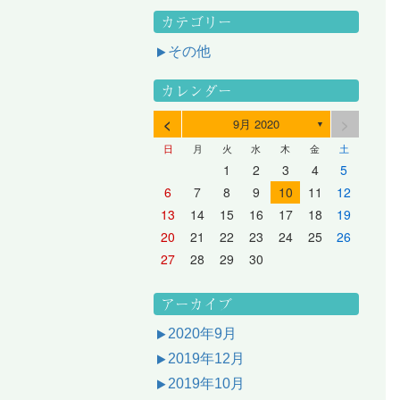
カテゴリー
その他
カレンダー
<
>
9月 2020
▼
日
月
火
水
木
金
土
3
1
3
2
2
1
2
3
1
3
2
3
1
4
2
4
3
3
2
3
1
4
2
4
3
1
4
2
5
3
5
1
4
4
3
1
4
2
5
3
5
1
1
4
2
5
3
6
4
6
2
5
5
1
1
4
2
5
3
6
1
4
6
2
2
5
1
3
6
1
4
7
5
7
3
6
1
6
2
2
5
1
3
6
1
4
7
2
5
7
3
3
6
2
4
7
2
5
1
1
2
3
4
5
10
10
10
10
10
8
6
9
4
9
5
5
8
4
6
9
4
7
5
8
6
6
9
5
7
5
8
4
11
11
10
10
10
11
11
10
11
9
7
5
6
6
9
5
7
5
8
6
9
7
7
6
8
6
9
5
12
10
12
11
11
10
11
12
10
12
11
12
10
8
6
7
7
6
8
6
9
7
8
8
7
9
7
6
13
11
13
12
12
11
12
10
13
11
13
12
10
13
11
9
7
8
8
7
9
7
8
9
9
8
8
7
14
12
14
10
13
13
12
10
13
11
14
12
14
10
10
13
11
14
12
8
9
9
8
8
9
9
9
8
6
7
8
9
10
11
12
17
15
17
13
16
11
16
12
12
15
11
13
16
11
14
17
12
15
17
13
13
16
12
14
17
12
15
11
18
16
18
14
17
12
17
13
13
16
12
14
17
12
15
18
13
16
18
14
14
17
13
15
18
13
16
12
19
17
19
15
18
13
18
14
14
17
13
15
18
13
16
19
14
17
19
15
15
18
14
16
19
14
17
13
20
18
20
16
19
14
19
15
15
18
14
16
19
14
17
20
15
18
20
16
16
19
15
17
20
15
18
14
21
19
21
17
20
15
20
16
16
19
15
17
20
15
18
21
16
19
21
17
17
20
16
18
21
16
19
15
13
14
15
16
17
18
19
24
22
24
20
23
18
23
19
19
22
18
20
23
18
21
24
19
22
24
20
20
23
19
21
24
19
22
18
25
23
25
21
24
19
24
20
20
23
19
21
24
19
22
25
20
23
25
21
21
24
20
22
25
20
23
19
26
24
26
22
25
20
25
21
21
24
20
22
25
20
23
26
21
24
26
22
22
25
21
23
26
21
24
20
27
25
27
23
26
21
26
22
22
25
21
23
26
21
24
27
22
25
27
23
23
26
22
24
27
22
25
21
28
26
28
24
27
22
27
23
23
26
22
24
27
22
25
28
23
26
28
24
24
27
23
25
28
23
26
22
20
21
22
23
24
25
26
31
29
27
30
25
30
26
26
29
25
27
30
25
28
31
26
29
27
27
30
26
28
31
26
29
25
30
28
31
26
27
27
30
26
28
31
26
29
27
30
28
28
31
27
29
27
30
26
31
29
27
28
28
31
27
29
27
30
28
31
29
28
30
28
31
27
30
28
29
28
30
28
31
29
30
29
29
28
31
29
30
29
29
30
31
30
30
29
27
28
29
30
アーカイブ
2020年9月
2019年12月
2019年10月