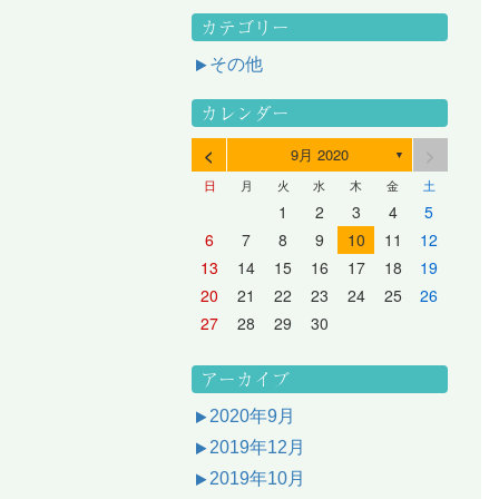
カテゴリー
その他
カレンダー
<
>
9月 2020
▼
日
月
火
水
木
金
土
3
1
3
2
2
1
2
3
1
3
2
3
1
4
2
4
3
3
2
3
1
4
2
4
3
1
4
2
5
3
5
1
4
4
3
1
4
2
5
3
5
1
1
4
2
5
3
6
4
6
2
5
5
1
1
4
2
5
3
6
1
4
6
2
2
5
1
3
6
1
4
7
5
7
3
6
1
6
2
2
5
1
3
6
1
4
7
2
5
7
3
3
6
2
4
7
2
5
1
1
2
3
4
5
10
10
10
10
10
8
6
9
4
9
5
5
8
4
6
9
4
7
5
8
6
6
9
5
7
5
8
4
11
11
10
10
10
11
11
10
11
9
7
5
6
6
9
5
7
5
8
6
9
7
7
6
8
6
9
5
12
10
12
11
11
10
11
12
10
12
11
12
10
8
6
7
7
6
8
6
9
7
8
8
7
9
7
6
13
11
13
12
12
11
12
10
13
11
13
12
10
13
11
9
7
8
8
7
9
7
8
9
9
8
8
7
14
12
14
10
13
13
12
10
13
11
14
12
14
10
10
13
11
14
12
8
9
9
8
8
9
9
9
8
6
7
8
9
10
11
12
17
15
17
13
16
11
16
12
12
15
11
13
16
11
14
17
12
15
17
13
13
16
12
14
17
12
15
11
18
16
18
14
17
12
17
13
13
16
12
14
17
12
15
18
13
16
18
14
14
17
13
15
18
13
16
12
19
17
19
15
18
13
18
14
14
17
13
15
18
13
16
19
14
17
19
15
15
18
14
16
19
14
17
13
20
18
20
16
19
14
19
15
15
18
14
16
19
14
17
20
15
18
20
16
16
19
15
17
20
15
18
14
21
19
21
17
20
15
20
16
16
19
15
17
20
15
18
21
16
19
21
17
17
20
16
18
21
16
19
15
13
14
15
16
17
18
19
24
22
24
20
23
18
23
19
19
22
18
20
23
18
21
24
19
22
24
20
20
23
19
21
24
19
22
18
25
23
25
21
24
19
24
20
20
23
19
21
24
19
22
25
20
23
25
21
21
24
20
22
25
20
23
19
26
24
26
22
25
20
25
21
21
24
20
22
25
20
23
26
21
24
26
22
22
25
21
23
26
21
24
20
27
25
27
23
26
21
26
22
22
25
21
23
26
21
24
27
22
25
27
23
23
26
22
24
27
22
25
21
28
26
28
24
27
22
27
23
23
26
22
24
27
22
25
28
23
26
28
24
24
27
23
25
28
23
26
22
20
21
22
23
24
25
26
31
29
27
30
25
30
26
26
29
25
27
30
25
28
31
26
29
27
27
30
26
28
31
26
29
25
30
28
31
26
27
27
30
26
28
31
26
29
27
30
28
28
31
27
29
27
30
26
31
29
27
28
28
31
27
29
27
30
28
31
29
28
30
28
31
27
30
28
29
28
30
28
31
29
30
29
29
28
31
29
30
29
29
30
31
30
30
29
27
28
29
30
アーカイブ
2020年9月
2019年12月
2019年10月