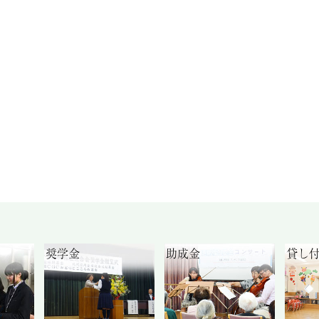
奨学金
助成金
貸し