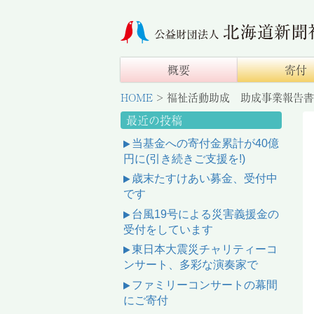
概要
寄付
HOME
>
福祉活動助成 助成事業報告書
最近の投稿
当基金への寄付金累計が40億
円に(引き続きご支援を!)
歳末たすけあい募金、受付中
です
台風19号による災害義援金の
受付をしています
東日本大震災チャリティーコ
ンサート、多彩な演奏家で
ファミリーコンサートの幕間
にご寄付