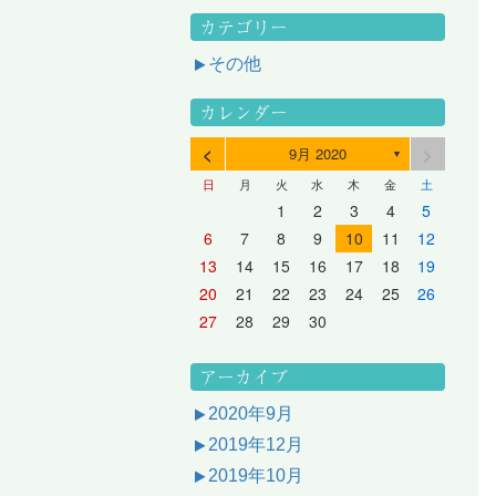
カテゴリー
その他
カレンダー
<
>
9月 2020
▼
日
月
火
水
木
金
土
3
1
3
2
2
1
2
3
1
3
2
3
1
4
2
4
3
3
2
3
1
4
2
4
3
1
4
2
5
3
5
1
4
4
3
1
4
2
5
3
5
1
1
4
2
5
3
6
4
6
2
5
5
1
1
4
2
5
3
6
1
4
6
2
2
5
1
3
6
1
4
7
5
7
3
6
1
6
2
2
5
1
3
6
1
4
7
2
5
7
3
3
6
2
4
7
2
5
1
1
2
3
4
5
10
10
10
10
10
8
6
9
4
9
5
5
8
4
6
9
4
7
5
8
6
6
9
5
7
5
8
4
11
11
10
10
10
11
11
10
11
9
7
5
6
6
9
5
7
5
8
6
9
7
7
6
8
6
9
5
12
10
12
11
11
10
11
12
10
12
11
12
10
8
6
7
7
6
8
6
9
7
8
8
7
9
7
6
13
11
13
12
12
11
12
10
13
11
13
12
10
13
11
9
7
8
8
7
9
7
8
9
9
8
8
7
14
12
14
10
13
13
12
10
13
11
14
12
14
10
10
13
11
14
12
8
9
9
8
8
9
9
9
8
6
7
8
9
10
11
12
17
15
17
13
16
11
16
12
12
15
11
13
16
11
14
17
12
15
17
13
13
16
12
14
17
12
15
11
18
16
18
14
17
12
17
13
13
16
12
14
17
12
15
18
13
16
18
14
14
17
13
15
18
13
16
12
19
17
19
15
18
13
18
14
14
17
13
15
18
13
16
19
14
17
19
15
15
18
14
16
19
14
17
13
20
18
20
16
19
14
19
15
15
18
14
16
19
14
17
20
15
18
20
16
16
19
15
17
20
15
18
14
21
19
21
17
20
15
20
16
16
19
15
17
20
15
18
21
16
19
21
17
17
20
16
18
21
16
19
15
13
14
15
16
17
18
19
24
22
24
20
23
18
23
19
19
22
18
20
23
18
21
24
19
22
24
20
20
23
19
21
24
19
22
18
25
23
25
21
24
19
24
20
20
23
19
21
24
19
22
25
20
23
25
21
21
24
20
22
25
20
23
19
26
24
26
22
25
20
25
21
21
24
20
22
25
20
23
26
21
24
26
22
22
25
21
23
26
21
24
20
27
25
27
23
26
21
26
22
22
25
21
23
26
21
24
27
22
25
27
23
23
26
22
24
27
22
25
21
28
26
28
24
27
22
27
23
23
26
22
24
27
22
25
28
23
26
28
24
24
27
23
25
28
23
26
22
20
21
22
23
24
25
26
31
29
27
30
25
30
26
26
29
25
27
30
25
28
31
26
29
27
27
30
26
28
31
26
29
25
30
28
31
26
27
27
30
26
28
31
26
29
27
30
28
28
31
27
29
27
30
26
31
29
27
28
28
31
27
29
27
30
28
31
29
28
30
28
31
27
30
28
29
28
30
28
31
29
30
29
29
28
31
29
30
29
29
30
31
30
30
29
27
28
29
30
アーカイブ
2020年9月
2019年12月
2019年10月