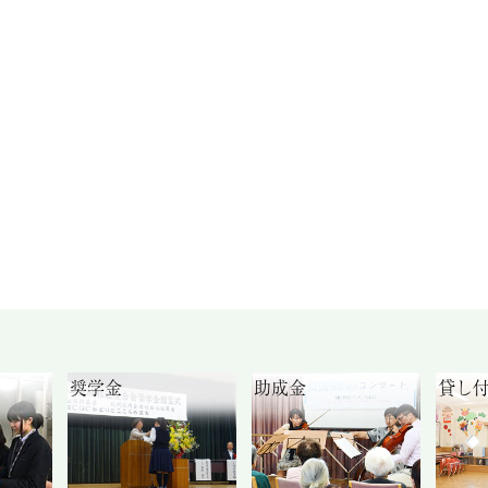
奨学金
助成金
貸し