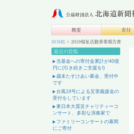
概要
寄付
HOME
>
2019福祉活動事業報告書
最近の投稿
当基金への寄付金累計が40億
円に(引き続きご支援を!)
歳末たすけあい募金、受付中
です
台風19号による災害義援金の
受付をしています
東日本大震災チャリティーコ
ンサート、多彩な演奏家で
ファミリーコンサートの幕間
にご寄付