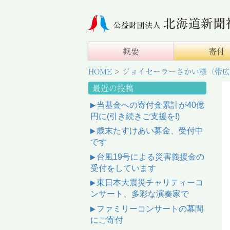
概要
寄付
HOME
>
ジョイセーラーさかい様（帯広
最近の投稿
当基金への寄付金累計が40億
円に(引き続きご支援を!)
歳末たすけあい募金、受付中
です
台風19号による災害義援金の
受付をしています
東日本大震災チャリティーコ
ンサート、多彩な演奏家で
ファミリーコンサートの幕間
にご寄付