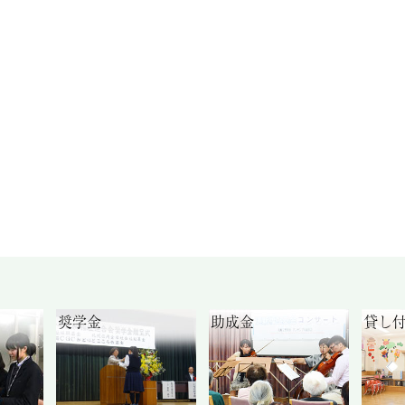
奨学金
助成金
貸し