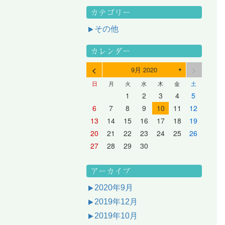
カテゴリー
その他
カレンダー
<
>
9月 2020
▼
日
月
火
水
木
金
土
3
1
3
2
2
1
2
3
1
3
2
3
1
4
2
4
3
3
2
3
1
4
2
4
3
1
4
2
5
3
5
1
4
4
3
1
4
2
5
3
5
1
1
4
2
5
3
6
4
6
2
5
5
1
1
4
2
5
3
6
1
4
6
2
2
5
1
3
6
1
4
7
5
7
3
6
1
6
2
2
5
1
3
6
1
4
7
2
5
7
3
3
6
2
4
7
2
5
1
1
2
3
4
5
10
10
10
10
10
8
6
9
4
9
5
5
8
4
6
9
4
7
5
8
6
6
9
5
7
5
8
4
11
11
10
10
10
11
11
10
11
9
7
5
6
6
9
5
7
5
8
6
9
7
7
6
8
6
9
5
12
10
12
11
11
10
11
12
10
12
11
12
10
8
6
7
7
6
8
6
9
7
8
8
7
9
7
6
13
11
13
12
12
11
12
10
13
11
13
12
10
13
11
9
7
8
8
7
9
7
8
9
9
8
8
7
14
12
14
10
13
13
12
10
13
11
14
12
14
10
10
13
11
14
12
8
9
9
8
8
9
9
9
8
6
7
8
9
10
11
12
17
15
17
13
16
11
16
12
12
15
11
13
16
11
14
17
12
15
17
13
13
16
12
14
17
12
15
11
18
16
18
14
17
12
17
13
13
16
12
14
17
12
15
18
13
16
18
14
14
17
13
15
18
13
16
12
19
17
19
15
18
13
18
14
14
17
13
15
18
13
16
19
14
17
19
15
15
18
14
16
19
14
17
13
20
18
20
16
19
14
19
15
15
18
14
16
19
14
17
20
15
18
20
16
16
19
15
17
20
15
18
14
21
19
21
17
20
15
20
16
16
19
15
17
20
15
18
21
16
19
21
17
17
20
16
18
21
16
19
15
13
14
15
16
17
18
19
24
22
24
20
23
18
23
19
19
22
18
20
23
18
21
24
19
22
24
20
20
23
19
21
24
19
22
18
25
23
25
21
24
19
24
20
20
23
19
21
24
19
22
25
20
23
25
21
21
24
20
22
25
20
23
19
26
24
26
22
25
20
25
21
21
24
20
22
25
20
23
26
21
24
26
22
22
25
21
23
26
21
24
20
27
25
27
23
26
21
26
22
22
25
21
23
26
21
24
27
22
25
27
23
23
26
22
24
27
22
25
21
28
26
28
24
27
22
27
23
23
26
22
24
27
22
25
28
23
26
28
24
24
27
23
25
28
23
26
22
20
21
22
23
24
25
26
31
29
27
30
25
30
26
26
29
25
27
30
25
28
31
26
29
27
27
30
26
28
31
26
29
25
30
28
31
26
27
27
30
26
28
31
26
29
27
30
28
28
31
27
29
27
30
26
31
29
27
28
28
31
27
29
27
30
28
31
29
28
30
28
31
27
30
28
29
28
30
28
31
29
30
29
29
28
31
29
30
29
29
30
31
30
30
29
27
28
29
30
アーカイブ
2020年9月
2019年12月
2019年10月