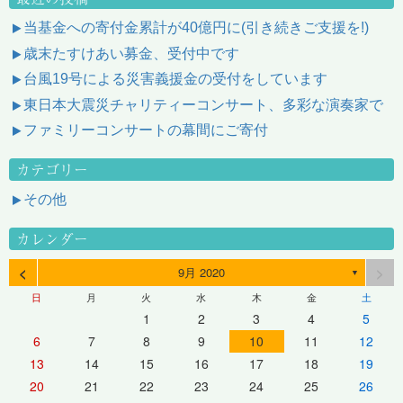
当基金への寄付金累計が40億円に(引き続きご支援を!)
歳末たすけあい募金、受付中です
台風19号による災害義援金の受付をしています
東日本大震災チャリティーコンサート、多彩な演奏家で
ファミリーコンサートの幕間にご寄付
カテゴリー
その他
カレンダー
<
>
9月 2020
▼
日
月
火
水
木
金
土
1
2
3
4
5
6
7
8
9
10
11
12
13
14
15
16
17
18
19
20
21
22
23
24
25
26