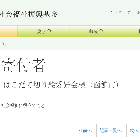
サイトマップ
奨学金
助成金
市）
寄付者
はこだて切り絵愛好会様（函館市）
社会福祉に役立ててと。
< 前へ
記事一覧へ
次へ 