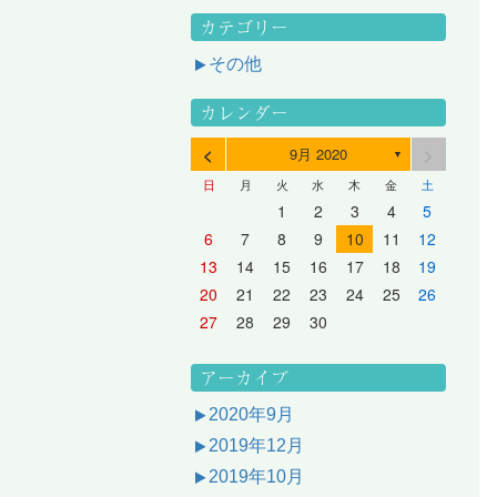
カテゴリー
その他
カレンダー
<
>
9月 2020
▼
日
月
火
水
木
金
土
3
1
3
2
2
1
2
3
1
3
2
3
1
4
2
4
3
3
2
3
1
4
2
4
3
1
4
2
5
3
5
1
4
4
3
1
4
2
5
3
5
1
1
4
2
5
3
6
4
6
2
5
5
1
1
4
2
5
3
6
1
4
6
2
2
5
1
3
6
1
4
7
5
7
3
6
1
6
2
2
5
1
3
6
1
4
7
2
5
7
3
3
6
2
4
7
2
5
1
1
2
3
4
5
10
10
10
10
10
8
6
9
4
9
5
5
8
4
6
9
4
7
5
8
6
6
9
5
7
5
8
4
11
11
10
10
10
11
11
10
11
9
7
5
6
6
9
5
7
5
8
6
9
7
7
6
8
6
9
5
12
10
12
11
11
10
11
12
10
12
11
12
10
8
6
7
7
6
8
6
9
7
8
8
7
9
7
6
13
11
13
12
12
11
12
10
13
11
13
12
10
13
11
9
7
8
8
7
9
7
8
9
9
8
8
7
14
12
14
10
13
13
12
10
13
11
14
12
14
10
10
13
11
14
12
8
9
9
8
8
9
9
9
8
6
7
8
9
10
11
12
17
15
17
13
16
11
16
12
12
15
11
13
16
11
14
17
12
15
17
13
13
16
12
14
17
12
15
11
18
16
18
14
17
12
17
13
13
16
12
14
17
12
15
18
13
16
18
14
14
17
13
15
18
13
16
12
19
17
19
15
18
13
18
14
14
17
13
15
18
13
16
19
14
17
19
15
15
18
14
16
19
14
17
13
20
18
20
16
19
14
19
15
15
18
14
16
19
14
17
20
15
18
20
16
16
19
15
17
20
15
18
14
21
19
21
17
20
15
20
16
16
19
15
17
20
15
18
21
16
19
21
17
17
20
16
18
21
16
19
15
13
14
15
16
17
18
19
24
22
24
20
23
18
23
19
19
22
18
20
23
18
21
24
19
22
24
20
20
23
19
21
24
19
22
18
25
23
25
21
24
19
24
20
20
23
19
21
24
19
22
25
20
23
25
21
21
24
20
22
25
20
23
19
26
24
26
22
25
20
25
21
21
24
20
22
25
20
23
26
21
24
26
22
22
25
21
23
26
21
24
20
27
25
27
23
26
21
26
22
22
25
21
23
26
21
24
27
22
25
27
23
23
26
22
24
27
22
25
21
28
26
28
24
27
22
27
23
23
26
22
24
27
22
25
28
23
26
28
24
24
27
23
25
28
23
26
22
20
21
22
23
24
25
26
31
29
27
30
25
30
26
26
29
25
27
30
25
28
31
26
29
27
27
30
26
28
31
26
29
25
30
28
31
26
27
27
30
26
28
31
26
29
27
30
28
28
31
27
29
27
30
26
31
29
27
28
28
31
27
29
27
30
28
31
29
28
30
28
31
27
30
28
29
28
30
28
31
29
30
29
29
28
31
29
30
29
29
30
31
30
30
29
27
28
29
30
アーカイブ
2020年9月
2019年12月
2019年10月