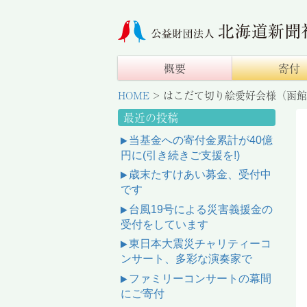
概要
寄付
HOME
>
はこだて切り絵愛好会様（函館
最近の投稿
当基金への寄付金累計が40億
円に(引き続きご支援を!)
歳末たすけあい募金、受付中
です
台風19号による災害義援金の
受付をしています
東日本大震災チャリティーコ
ンサート、多彩な演奏家で
ファミリーコンサートの幕間
にご寄付