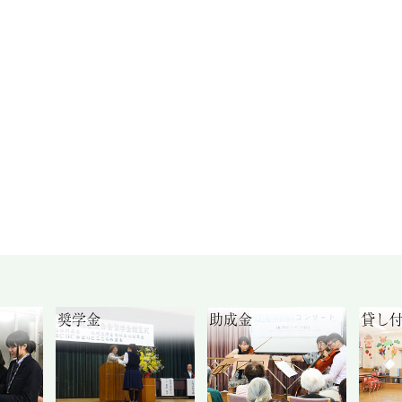
奨学金
助成金
貸し