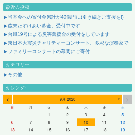
最近の投稿
当基金への寄付金累計が40億円に(引き続きご支援を!)
歳末たすけあい募金、受付中です
台風19号による災害義援金の受付をしています
東日本大震災チャリティーコンサート、多彩な演奏家で
ファミリーコンサートの幕間にご寄付
カテゴリー
その他
カレンダー
<
>
9月 2020
▼
日
月
火
水
木
金
土
1
2
3
4
5
6
7
8
9
10
11
12
13
14
15
16
17
18
19