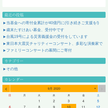
最近の投稿
当基金への寄付金累計が40億円に(引き続きご支援を!)
歳末たすけあい募金、受付中です
台風19号による災害義援金の受付をしています
東日本大震災チャリティーコンサート、多彩な演奏家で
ファミリーコンサートの幕間にご寄付
カテゴリー
その他
カレンダー
<
>
9月 2020
▼
日
月
火
水
木
金
土
1
2
3
4
5
6
7
8
9
10
11
12