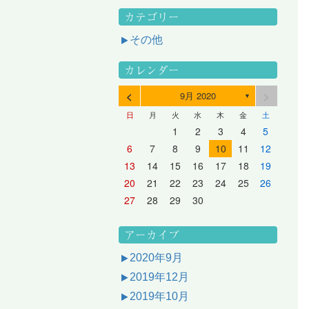
カテゴリー
その他
カレンダー
<
>
9月 2020
▼
日
月
火
水
木
金
土
3
1
3
2
2
1
2
3
1
3
2
3
1
4
2
4
3
3
2
3
1
4
2
4
3
1
4
2
5
3
5
1
4
4
3
1
4
2
5
3
5
1
1
4
2
5
3
6
4
6
2
5
5
1
1
4
2
5
3
6
1
4
6
2
2
5
1
3
6
1
4
7
5
7
3
6
1
6
2
2
5
1
3
6
1
4
7
2
5
7
3
3
6
2
4
7
2
5
1
1
2
3
4
5
10
10
10
10
10
8
6
9
4
9
5
5
8
4
6
9
4
7
5
8
6
6
9
5
7
5
8
4
11
11
10
10
10
11
11
10
11
9
7
5
6
6
9
5
7
5
8
6
9
7
7
6
8
6
9
5
12
10
12
11
11
10
11
12
10
12
11
12
10
8
6
7
7
6
8
6
9
7
8
8
7
9
7
6
13
11
13
12
12
11
12
10
13
11
13
12
10
13
11
9
7
8
8
7
9
7
8
9
9
8
8
7
14
12
14
10
13
13
12
10
13
11
14
12
14
10
10
13
11
14
12
8
9
9
8
8
9
9
9
8
6
7
8
9
10
11
12
17
15
17
13
16
11
16
12
12
15
11
13
16
11
14
17
12
15
17
13
13
16
12
14
17
12
15
11
18
16
18
14
17
12
17
13
13
16
12
14
17
12
15
18
13
16
18
14
14
17
13
15
18
13
16
12
19
17
19
15
18
13
18
14
14
17
13
15
18
13
16
19
14
17
19
15
15
18
14
16
19
14
17
13
20
18
20
16
19
14
19
15
15
18
14
16
19
14
17
20
15
18
20
16
16
19
15
17
20
15
18
14
21
19
21
17
20
15
20
16
16
19
15
17
20
15
18
21
16
19
21
17
17
20
16
18
21
16
19
15
13
14
15
16
17
18
19
24
22
24
20
23
18
23
19
19
22
18
20
23
18
21
24
19
22
24
20
20
23
19
21
24
19
22
18
25
23
25
21
24
19
24
20
20
23
19
21
24
19
22
25
20
23
25
21
21
24
20
22
25
20
23
19
26
24
26
22
25
20
25
21
21
24
20
22
25
20
23
26
21
24
26
22
22
25
21
23
26
21
24
20
27
25
27
23
26
21
26
22
22
25
21
23
26
21
24
27
22
25
27
23
23
26
22
24
27
22
25
21
28
26
28
24
27
22
27
23
23
26
22
24
27
22
25
28
23
26
28
24
24
27
23
25
28
23
26
22
20
21
22
23
24
25
26
31
29
27
30
25
30
26
26
29
25
27
30
25
28
31
26
29
27
27
30
26
28
31
26
29
25
30
28
31
26
27
27
30
26
28
31
26
29
27
30
28
28
31
27
29
27
30
26
31
29
27
28
28
31
27
29
27
30
28
31
29
28
30
28
31
27
30
28
29
28
30
28
31
29
30
29
29
28
31
29
30
29
29
30
31
30
30
29
27
28
29
30
アーカイブ
2020年9月
2019年12月
2019年10月