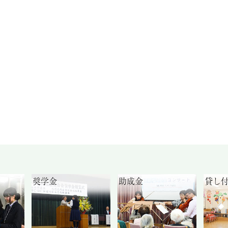
奨学金
助成金
貸し