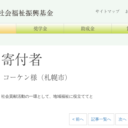
サイトマップ
奨学金
助成金
寄付者
コーケン様（札幌市）
社会貢献活動の一環として、地域福祉に役立ててと
< 前へ
記事一覧へ
次へ 