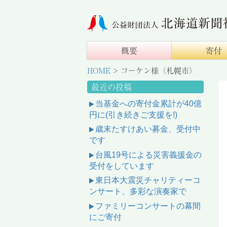
概要
寄付
HOME
>
コーケン様（札幌市）
最近の投稿
当基金への寄付金累計が40億
円に(引き続きご支援を!)
歳末たすけあい募金、受付中
です
台風19号による災害義援金の
受付をしています
東日本大震災チャリティーコ
ンサート、多彩な演奏家で
ファミリーコンサートの幕間
にご寄付