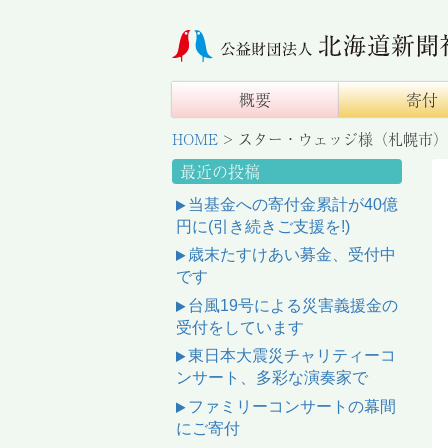
概要
寄付
HOME
>
スター・ウェッジ様（札幌市）
最近の投稿
当基金への寄付金累計が40億
円に(引き続きご支援を!)
歳末たすけあい募金、受付中
です
台風19号による災害義援金の
受付をしています
東日本大震災チャリティーコ
ンサート、多彩な演奏家で
ファミリーコンサートの幕間
にご寄付