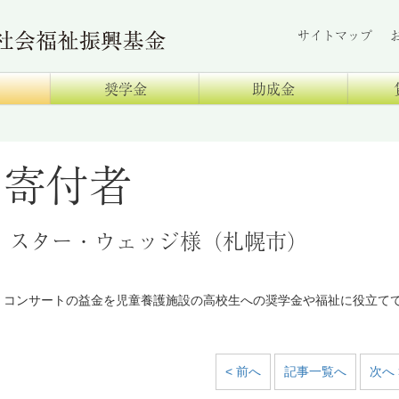
サイトマップ
奨学金
助成金
寄付者
スター・ウェッジ様（札幌市）
コンサートの益金を児童養護施設の高校生への奨学金や福祉に役立て
< 前へ
記事一覧へ
次へ 