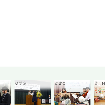
奨学金
助成金
貸し