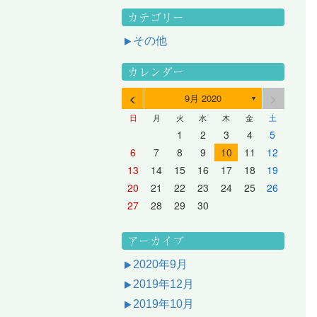
カテゴリー
その他
カレンダー
<
>
9月 2020
▼
日
月
火
水
木
金
土
3
1
3
2
2
1
2
3
1
3
2
3
1
4
2
4
3
3
2
3
1
4
2
4
3
1
4
2
5
3
5
1
4
4
3
1
4
2
5
3
5
1
1
4
2
5
3
6
4
6
2
5
5
1
1
4
2
5
3
6
1
4
6
2
2
5
1
3
6
1
4
7
5
7
3
6
1
6
2
2
5
1
3
6
1
4
7
2
5
7
3
3
6
2
4
7
2
5
1
1
2
3
4
5
10
10
10
10
10
8
6
9
4
9
5
5
8
4
6
9
4
7
5
8
6
6
9
5
7
5
8
4
11
11
10
10
10
11
11
10
11
9
7
5
6
6
9
5
7
5
8
6
9
7
7
6
8
6
9
5
12
10
12
11
11
10
11
12
10
12
11
12
10
8
6
7
7
6
8
6
9
7
8
8
7
9
7
6
13
11
13
12
12
11
12
10
13
11
13
12
10
13
11
9
7
8
8
7
9
7
8
9
9
8
8
7
14
12
14
10
13
13
12
10
13
11
14
12
14
10
10
13
11
14
12
8
9
9
8
8
9
9
9
8
6
7
8
9
10
11
12
17
15
17
13
16
11
16
12
12
15
11
13
16
11
14
17
12
15
17
13
13
16
12
14
17
12
15
11
18
16
18
14
17
12
17
13
13
16
12
14
17
12
15
18
13
16
18
14
14
17
13
15
18
13
16
12
19
17
19
15
18
13
18
14
14
17
13
15
18
13
16
19
14
17
19
15
15
18
14
16
19
14
17
13
20
18
20
16
19
14
19
15
15
18
14
16
19
14
17
20
15
18
20
16
16
19
15
17
20
15
18
14
21
19
21
17
20
15
20
16
16
19
15
17
20
15
18
21
16
19
21
17
17
20
16
18
21
16
19
15
13
14
15
16
17
18
19
24
22
24
20
23
18
23
19
19
22
18
20
23
18
21
24
19
22
24
20
20
23
19
21
24
19
22
18
25
23
25
21
24
19
24
20
20
23
19
21
24
19
22
25
20
23
25
21
21
24
20
22
25
20
23
19
26
24
26
22
25
20
25
21
21
24
20
22
25
20
23
26
21
24
26
22
22
25
21
23
26
21
24
20
27
25
27
23
26
21
26
22
22
25
21
23
26
21
24
27
22
25
27
23
23
26
22
24
27
22
25
21
28
26
28
24
27
22
27
23
23
26
22
24
27
22
25
28
23
26
28
24
24
27
23
25
28
23
26
22
20
21
22
23
24
25
26
31
29
27
30
25
30
26
26
29
25
27
30
25
28
31
26
29
27
27
30
26
28
31
26
29
25
30
28
31
26
27
27
30
26
28
31
26
29
27
30
28
28
31
27
29
27
30
26
31
29
27
28
28
31
27
29
27
30
28
31
29
28
30
28
31
27
30
28
29
28
30
28
31
29
30
29
29
28
31
29
30
29
29
30
31
30
30
29
27
28
29
30
アーカイブ
2020年9月
2019年12月
2019年10月