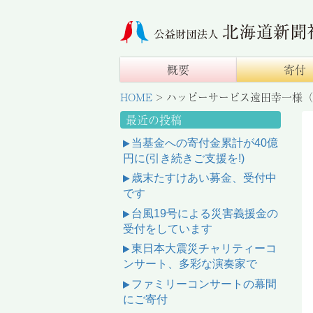
概要
寄付
HOME
>
ハッピーサービス遠田幸一様（
最近の投稿
当基金への寄付金累計が40億
円に(引き続きご支援を!)
歳末たすけあい募金、受付中
です
台風19号による災害義援金の
受付をしています
東日本大震災チャリティーコ
ンサート、多彩な演奏家で
ファミリーコンサートの幕間
にご寄付