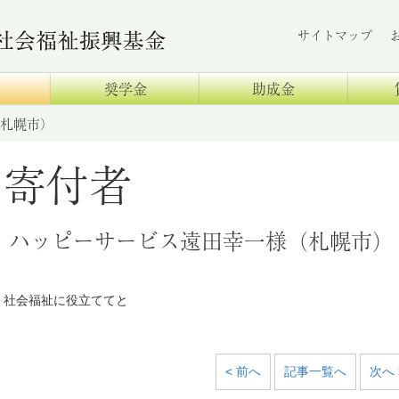
サイトマップ
奨学金
助成金
札幌市）
寄付者
ハッピーサービス遠田幸一様（札幌市）
社会福祉に役立ててと
< 前へ
記事一覧へ
次へ 