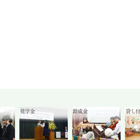
奨学金
助成金
貸し