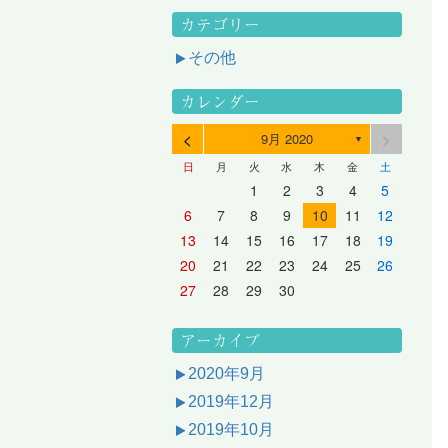
カテゴリー
その他
カレンダー
<
>
9月 2020
▼
日
月
火
水
木
金
土
3
1
3
2
2
1
2
3
1
3
2
3
1
4
2
4
3
3
2
3
1
4
2
4
3
1
4
2
5
3
5
1
4
4
3
1
4
2
5
3
5
1
1
4
2
5
3
6
4
6
2
5
5
1
1
4
2
5
3
6
1
4
6
2
2
5
1
3
6
1
4
7
5
7
3
6
1
6
2
2
5
1
3
6
1
4
7
2
5
7
3
3
6
2
4
7
2
5
1
1
2
3
4
5
10
10
10
10
10
8
6
9
4
9
5
5
8
4
6
9
4
7
5
8
6
6
9
5
7
5
8
4
11
11
10
10
10
11
11
10
11
9
7
5
6
6
9
5
7
5
8
6
9
7
7
6
8
6
9
5
12
10
12
11
11
10
11
12
10
12
11
12
10
8
6
7
7
6
8
6
9
7
8
8
7
9
7
6
13
11
13
12
12
11
12
10
13
11
13
12
10
13
11
9
7
8
8
7
9
7
8
9
9
8
8
7
14
12
14
10
13
13
12
10
13
11
14
12
14
10
10
13
11
14
12
8
9
9
8
8
9
9
9
8
6
7
8
9
10
11
12
17
15
17
13
16
11
16
12
12
15
11
13
16
11
14
17
12
15
17
13
13
16
12
14
17
12
15
11
18
16
18
14
17
12
17
13
13
16
12
14
17
12
15
18
13
16
18
14
14
17
13
15
18
13
16
12
19
17
19
15
18
13
18
14
14
17
13
15
18
13
16
19
14
17
19
15
15
18
14
16
19
14
17
13
20
18
20
16
19
14
19
15
15
18
14
16
19
14
17
20
15
18
20
16
16
19
15
17
20
15
18
14
21
19
21
17
20
15
20
16
16
19
15
17
20
15
18
21
16
19
21
17
17
20
16
18
21
16
19
15
13
14
15
16
17
18
19
24
22
24
20
23
18
23
19
19
22
18
20
23
18
21
24
19
22
24
20
20
23
19
21
24
19
22
18
25
23
25
21
24
19
24
20
20
23
19
21
24
19
22
25
20
23
25
21
21
24
20
22
25
20
23
19
26
24
26
22
25
20
25
21
21
24
20
22
25
20
23
26
21
24
26
22
22
25
21
23
26
21
24
20
27
25
27
23
26
21
26
22
22
25
21
23
26
21
24
27
22
25
27
23
23
26
22
24
27
22
25
21
28
26
28
24
27
22
27
23
23
26
22
24
27
22
25
28
23
26
28
24
24
27
23
25
28
23
26
22
20
21
22
23
24
25
26
31
29
27
30
25
30
26
26
29
25
27
30
25
28
31
26
29
27
27
30
26
28
31
26
29
25
30
28
31
26
27
27
30
26
28
31
26
29
27
30
28
28
31
27
29
27
30
26
31
29
27
28
28
31
27
29
27
30
28
31
29
28
30
28
31
27
30
28
29
28
30
28
31
29
30
29
29
28
31
29
30
29
29
30
31
30
30
29
27
28
29
30
アーカイブ
2020年9月
2019年12月
2019年10月