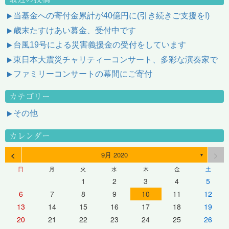
当基金への寄付金累計が40億円に(引き続きご支援を!)
歳末たすけあい募金、受付中です
台風19号による災害義援金の受付をしています
東日本大震災チャリティーコンサート、多彩な演奏家で
ファミリーコンサートの幕間にご寄付
カテゴリー
その他
カレンダー
<
>
9月 2020
▼
日
月
火
水
木
金
土
1
2
3
4
5
6
7
8
9
10
11
12
13
14
15
16
17
18
19
20
21
22
23
24
25
26