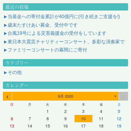
最近の投稿
当基金への寄付金累計が40億円に(引き続きご支援を!)
歳末たすけあい募金、受付中です
台風19号による災害義援金の受付をしています
東日本大震災チャリティーコンサート、多彩な演奏家で
ファミリーコンサートの幕間にご寄付
カテゴリー
その他
カレンダー
<
>
9月 2020
▼
日
月
火
水
木
金
土
1
2
3
4
5
6
7
8
9
10
11
12
13
14
15
16
17
18
19