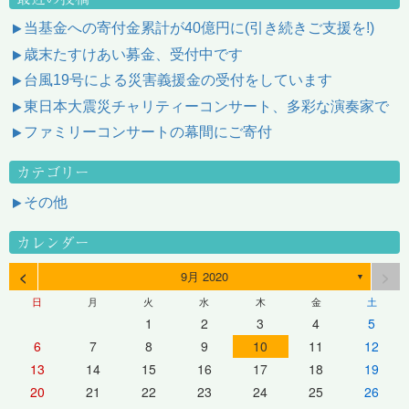
当基金への寄付金累計が40億円に(引き続きご支援を!)
歳末たすけあい募金、受付中です
台風19号による災害義援金の受付をしています
東日本大震災チャリティーコンサート、多彩な演奏家で
ファミリーコンサートの幕間にご寄付
カテゴリー
その他
カレンダー
<
>
9月 2020
▼
日
月
火
水
木
金
土
1
2
3
4
5
6
7
8
9
10
11
12
13
14
15
16
17
18
19
20
21
22
23
24
25
26