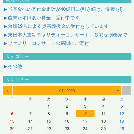
当基金への寄付金累計が40億円に(引き続きご支援を!)
歳末たすけあい募金、受付中です
台風19号による災害義援金の受付をしています
東日本大震災チャリティーコンサート、多彩な演奏家で
ファミリーコンサートの幕間にご寄付
カテゴリー
その他
カレンダー
<
>
9月 2020
▼
日
月
火
水
木
金
土
1
2
3
4
5
6
7
8
9
10
11
12
13
14
15
16
17
18
19
20
21
22
23
24
25
26