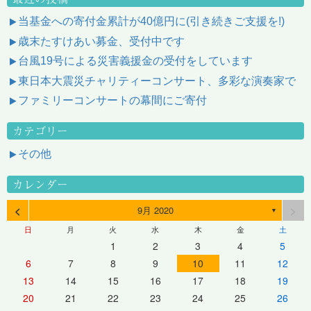
当基金への寄付金累計が40億円に(引き続きご支援を!)
歳末たすけあい募金、受付中です
台風19号による災害義援金の受付をしています
東日本大震災チャリティーコンサート、多彩な演奏家で
ファミリーコンサートの幕間にご寄付
カテゴリー
その他
カレンダー
<
>
9月 2020
▼
日
月
火
水
木
金
土
1
2
3
4
5
6
7
8
9
10
11
12
13
14
15
16
17
18
19
20
21
22
23
24
25
26