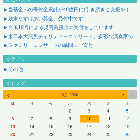
当基金への寄付金累計が40億円に(引き続きご支援を!)
歳末たすけあい募金、受付中です
台風19号による災害義援金の受付をしています
東日本大震災チャリティーコンサート、多彩な演奏家で
ファミリーコンサートの幕間にご寄付
カテゴリー
その他
カレンダー
<
>
9月 2020
▼
日
月
火
水
木
金
土
1
2
3
4
5
6
7
8
9
10
11
12
13
14
15
16
17
18
19
20
21
22
23
24
25
26