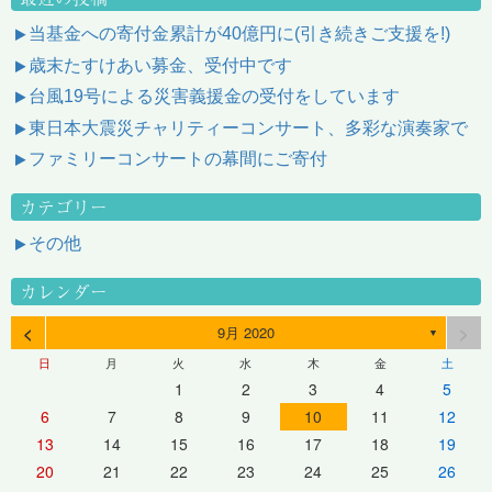
当基金への寄付金累計が40億円に(引き続きご支援を!)
歳末たすけあい募金、受付中です
台風19号による災害義援金の受付をしています
東日本大震災チャリティーコンサート、多彩な演奏家で
ファミリーコンサートの幕間にご寄付
カテゴリー
その他
カレンダー
<
>
9月 2020
▼
日
月
火
水
木
金
土
1
2
3
4
5
6
7
8
9
10
11
12
13
14
15
16
17
18
19
20
21
22
23
24
25
26