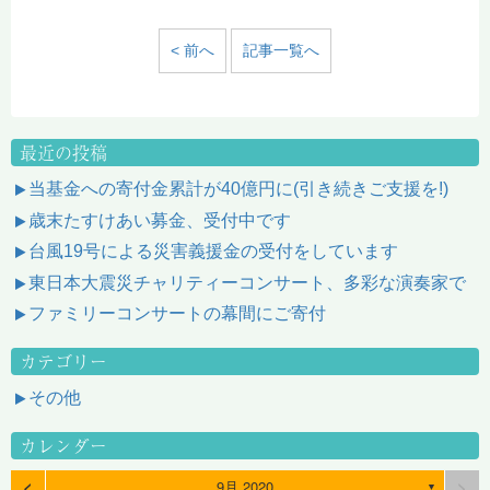
< 前へ
記事一覧へ
最近の投稿
当基金への寄付金累計が40億円に(引き続きご支援を!)
歳末たすけあい募金、受付中です
台風19号による災害義援金の受付をしています
東日本大震災チャリティーコンサート、多彩な演奏家で
ファミリーコンサートの幕間にご寄付
カテゴリー
その他
カレンダー
<
>
9月 2020
▼