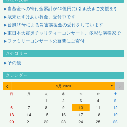
当基金への寄付金累計が40億円に(引き続きご支援を!)
歳末たすけあい募金、受付中です
台風19号による災害義援金の受付をしています
東日本大震災チャリティーコンサート、多彩な演奏家で
ファミリーコンサートの幕間にご寄付
カテゴリー
その他
カレンダー
<
>
9月 2020
▼
日
月
火
水
木
金
土
1
2
3
4
5
6
7
8
9
10
11
12
13
14
15
16
17
18
19
20
21
22
23
24
25
26