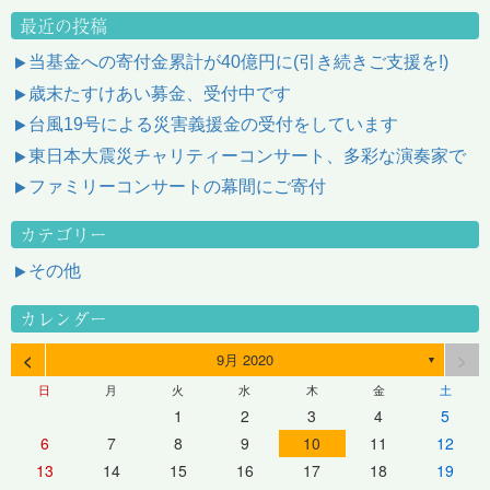
最近の投稿
当基金への寄付金累計が40億円に(引き続きご支援を!)
歳末たすけあい募金、受付中です
台風19号による災害義援金の受付をしています
東日本大震災チャリティーコンサート、多彩な演奏家で
ファミリーコンサートの幕間にご寄付
カテゴリー
その他
カレンダー
<
>
9月 2020
▼
日
月
火
水
木
金
土
1
2
3
4
5
6
7
8
9
10
11
12
13
14
15
16
17
18
19