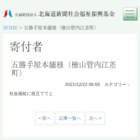
HOME
>
五勝手屋本舗様（檜山管内江差町）
寄付者
五勝手屋本舗様（檜山管内江差
町）
2021/12/22 06:00 カテゴリー：
社会福祉に役立ててと
< 前へ
記事一覧へ
次へ >