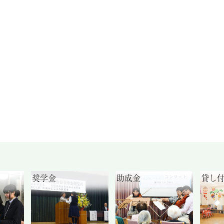
奨学金
助成金
貸し