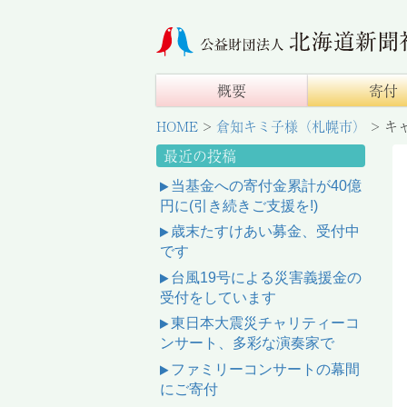
概要
寄付
HOME
>
倉知キミ子様（札幌市）
>
キ
最近の投稿
当基金への寄付金累計が40億
円に(引き続きご支援を!)
歳末たすけあい募金、受付中
です
台風19号による災害義援金の
受付をしています
東日本大震災チャリティーコ
ンサート、多彩な演奏家で
ファミリーコンサートの幕間
にご寄付