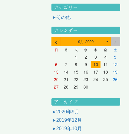
カテゴリー
その他
カレンダー
<
>
9月 2020
▼
日
月
火
水
木
金
土
3
1
3
2
2
1
2
3
1
3
2
3
1
4
2
4
3
3
2
3
1
4
2
4
3
1
4
2
5
3
5
1
4
4
3
1
4
2
5
3
5
1
1
4
2
5
3
6
4
6
2
5
5
1
1
4
2
5
3
6
1
4
6
2
2
5
1
3
6
1
4
7
5
7
3
6
1
6
2
2
5
1
3
6
1
4
7
2
5
7
3
3
6
2
4
7
2
5
1
1
2
3
4
5
10
10
10
10
10
8
6
9
4
9
5
5
8
4
6
9
4
7
5
8
6
6
9
5
7
5
8
4
11
11
10
10
10
11
11
10
11
9
7
5
6
6
9
5
7
5
8
6
9
7
7
6
8
6
9
5
12
10
12
11
11
10
11
12
10
12
11
12
10
8
6
7
7
6
8
6
9
7
8
8
7
9
7
6
13
11
13
12
12
11
12
10
13
11
13
12
10
13
11
9
7
8
8
7
9
7
8
9
9
8
8
7
14
12
14
10
13
13
12
10
13
11
14
12
14
10
10
13
11
14
12
8
9
9
8
8
9
9
9
8
6
7
8
9
10
11
12
17
15
17
13
16
11
16
12
12
15
11
13
16
11
14
17
12
15
17
13
13
16
12
14
17
12
15
11
18
16
18
14
17
12
17
13
13
16
12
14
17
12
15
18
13
16
18
14
14
17
13
15
18
13
16
12
19
17
19
15
18
13
18
14
14
17
13
15
18
13
16
19
14
17
19
15
15
18
14
16
19
14
17
13
20
18
20
16
19
14
19
15
15
18
14
16
19
14
17
20
15
18
20
16
16
19
15
17
20
15
18
14
21
19
21
17
20
15
20
16
16
19
15
17
20
15
18
21
16
19
21
17
17
20
16
18
21
16
19
15
13
14
15
16
17
18
19
24
22
24
20
23
18
23
19
19
22
18
20
23
18
21
24
19
22
24
20
20
23
19
21
24
19
22
18
25
23
25
21
24
19
24
20
20
23
19
21
24
19
22
25
20
23
25
21
21
24
20
22
25
20
23
19
26
24
26
22
25
20
25
21
21
24
20
22
25
20
23
26
21
24
26
22
22
25
21
23
26
21
24
20
27
25
27
23
26
21
26
22
22
25
21
23
26
21
24
27
22
25
27
23
23
26
22
24
27
22
25
21
28
26
28
24
27
22
27
23
23
26
22
24
27
22
25
28
23
26
28
24
24
27
23
25
28
23
26
22
20
21
22
23
24
25
26
31
29
27
30
25
30
26
26
29
25
27
30
25
28
31
26
29
27
27
30
26
28
31
26
29
25
30
28
31
26
27
27
30
26
28
31
26
29
27
30
28
28
31
27
29
27
30
26
31
29
27
28
28
31
27
29
27
30
28
31
29
28
30
28
31
27
30
28
29
28
30
28
31
29
30
29
29
28
31
29
30
29
29
30
31
30
30
29
27
28
29
30
アーカイブ
2020年9月
2019年12月
2019年10月