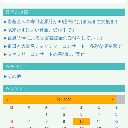
最近の投稿
当基金への寄付金累計が40億円に(引き続きご支援を!)
歳末たすけあい募金、受付中です
台風19号による災害義援金の受付をしています
東日本大震災チャリティーコンサート、多彩な演奏家で
ファミリーコンサートの幕間にご寄付
カテゴリー
その他
カレンダー
<
>
9月 2020
▼
日
月
火
水
木
金
土
1
2
3
4
5
6
7
8
9
10
11
12