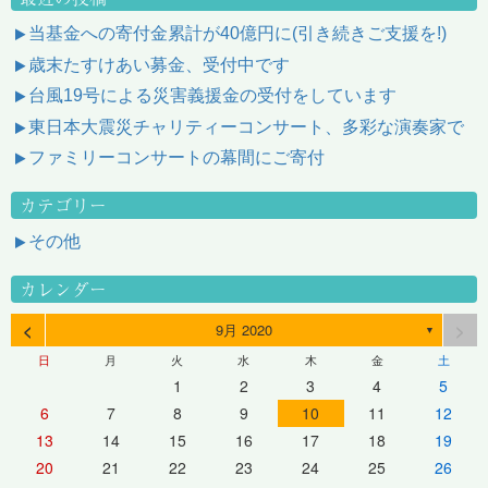
当基金への寄付金累計が40億円に(引き続きご支援を!)
歳末たすけあい募金、受付中です
台風19号による災害義援金の受付をしています
東日本大震災チャリティーコンサート、多彩な演奏家で
ファミリーコンサートの幕間にご寄付
カテゴリー
その他
カレンダー
<
>
9月 2020
▼
日
月
火
水
木
金
土
1
2
3
4
5
6
7
8
9
10
11
12
13
14
15
16
17
18
19
20
21
22
23
24
25
26