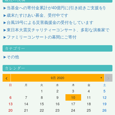
当基金への寄付金累計が40億円に(引き続きご支援を!)
歳末たすけあい募金、受付中です
台風19号による災害義援金の受付をしています
東日本大震災チャリティーコンサート、多彩な演奏家で
ファミリーコンサートの幕間にご寄付
カテゴリー
その他
カレンダー
<
>
9月 2020
▼
日
月
火
水
木
金
土
1
2
3
4
5
6
7
8
9
10
11
12
13
14
15
16
17
18
19
20
21
22
23
24
25
26