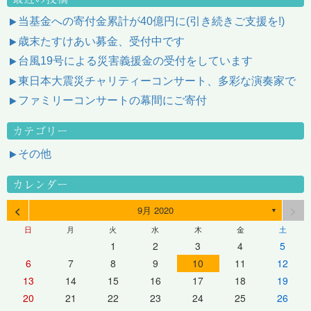
当基金への寄付金累計が40億円に(引き続きご支援を!)
歳末たすけあい募金、受付中です
台風19号による災害義援金の受付をしています
東日本大震災チャリティーコンサート、多彩な演奏家で
ファミリーコンサートの幕間にご寄付
カテゴリー
その他
カレンダー
<
>
9月 2020
▼
日
月
火
水
木
金
土
1
2
3
4
5
6
7
8
9
10
11
12
13
14
15
16
17
18
19
20
21
22
23
24
25
26