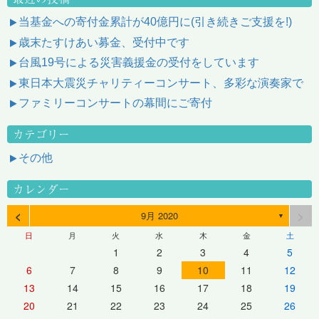
当基金への寄付金累計が40億円に(引き続きご支援を!)
歳末たすけあい募金、受付中です
台風19号による災害義援金の受付をしています
東日本大震災チャリティーコンサート、多彩な演奏家で
ファミリーコンサートの幕間にご寄付
カテゴリー
その他
カレンダー
<
>
9月 2020
▼
日
月
火
水
木
金
土
1
2
3
4
5
6
7
8
9
10
11
12
13
14
15
16
17
18
19
20
21
22
23
24
25
26