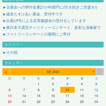
当基金への寄付金累計が40億円に(引き続きご支援を!)
歳末たすけあい募金、受付中です
台風19号による災害義援金の受付をしています
東日本大震災チャリティーコンサート、多彩な演奏家で
ファミリーコンサートの幕間にご寄付
カテゴリー
その他
カレンダー
<
>
9月 2020
▼
日
月
火
水
木
金
土
1
2
3
4
5
6
7
8
9
10
11
12
13
14
15
16
17
18
19
20
21
22
23
24
25
26