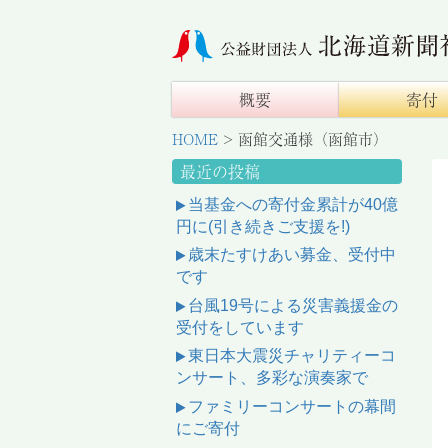
概要
寄付
HOME
>
函館交通様（函館市）
最近の投稿
当基金への寄付金累計が40億
円に(引き続きご支援を!)
歳末たすけあい募金、受付中
です
台風19号による災害義援金の
受付をしています
東日本大震災チャリティーコ
ンサート、多彩な演奏家で
ファミリーコンサートの幕間
にご寄付