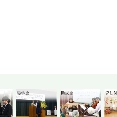
奨学金
助成金
貸し