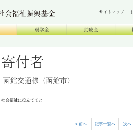
サイトマップ
奨学金
助成金
寄付者
函館交通様（函館市）
社会福祉に役立ててと
< 前へ
記事一覧へ
次へ 