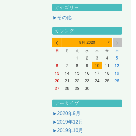
カテゴリー
その他
カレンダー
<
>
9月 2020
▼
日
月
火
水
木
金
土
3
1
3
2
2
1
2
3
1
3
2
3
1
4
2
4
3
3
2
3
1
4
2
4
3
1
4
2
5
3
5
1
4
4
3
1
4
2
5
3
5
1
1
4
2
5
3
6
4
6
2
5
5
1
1
4
2
5
3
6
1
4
6
2
2
5
1
3
6
1
4
7
5
7
3
6
1
6
2
2
5
1
3
6
1
4
7
2
5
7
3
3
6
2
4
7
2
5
1
1
2
3
4
5
10
10
10
10
10
8
6
9
4
9
5
5
8
4
6
9
4
7
5
8
6
6
9
5
7
5
8
4
11
11
10
10
10
11
11
10
11
9
7
5
6
6
9
5
7
5
8
6
9
7
7
6
8
6
9
5
12
10
12
11
11
10
11
12
10
12
11
12
10
8
6
7
7
6
8
6
9
7
8
8
7
9
7
6
13
11
13
12
12
11
12
10
13
11
13
12
10
13
11
9
7
8
8
7
9
7
8
9
9
8
8
7
14
12
14
10
13
13
12
10
13
11
14
12
14
10
10
13
11
14
12
8
9
9
8
8
9
9
9
8
6
7
8
9
10
11
12
17
15
17
13
16
11
16
12
12
15
11
13
16
11
14
17
12
15
17
13
13
16
12
14
17
12
15
11
18
16
18
14
17
12
17
13
13
16
12
14
17
12
15
18
13
16
18
14
14
17
13
15
18
13
16
12
19
17
19
15
18
13
18
14
14
17
13
15
18
13
16
19
14
17
19
15
15
18
14
16
19
14
17
13
20
18
20
16
19
14
19
15
15
18
14
16
19
14
17
20
15
18
20
16
16
19
15
17
20
15
18
14
21
19
21
17
20
15
20
16
16
19
15
17
20
15
18
21
16
19
21
17
17
20
16
18
21
16
19
15
13
14
15
16
17
18
19
24
22
24
20
23
18
23
19
19
22
18
20
23
18
21
24
19
22
24
20
20
23
19
21
24
19
22
18
25
23
25
21
24
19
24
20
20
23
19
21
24
19
22
25
20
23
25
21
21
24
20
22
25
20
23
19
26
24
26
22
25
20
25
21
21
24
20
22
25
20
23
26
21
24
26
22
22
25
21
23
26
21
24
20
27
25
27
23
26
21
26
22
22
25
21
23
26
21
24
27
22
25
27
23
23
26
22
24
27
22
25
21
28
26
28
24
27
22
27
23
23
26
22
24
27
22
25
28
23
26
28
24
24
27
23
25
28
23
26
22
20
21
22
23
24
25
26
31
29
27
30
25
30
26
26
29
25
27
30
25
28
31
26
29
27
27
30
26
28
31
26
29
25
30
28
31
26
27
27
30
26
28
31
26
29
27
30
28
28
31
27
29
27
30
26
31
29
27
28
28
31
27
29
27
30
28
31
29
28
30
28
31
27
30
28
29
28
30
28
31
29
30
29
29
28
31
29
30
29
29
30
31
30
30
29
27
28
29
30
アーカイブ
2020年9月
2019年12月
2019年10月