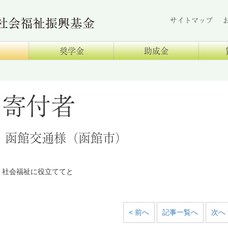
サイトマップ
奨学金
助成金
寄付者
函館交通様（函館市）
社会福祉に役立ててと
< 前へ
記事一覧へ
次へ 