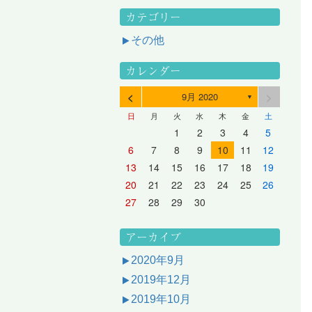
カテゴリー
その他
カレンダー
<
>
9月 2020
▼
日
月
火
水
木
金
土
3
1
3
2
2
1
2
3
1
3
2
3
1
4
2
4
3
3
2
3
1
4
2
4
3
1
4
2
5
3
5
1
4
4
3
1
4
2
5
3
5
1
1
4
2
5
3
6
4
6
2
5
5
1
1
4
2
5
3
6
1
4
6
2
2
5
1
3
6
1
4
7
5
7
3
6
1
6
2
2
5
1
3
6
1
4
7
2
5
7
3
3
6
2
4
7
2
5
1
1
2
3
4
5
10
10
10
10
10
8
6
9
4
9
5
5
8
4
6
9
4
7
5
8
6
6
9
5
7
5
8
4
11
11
10
10
10
11
11
10
11
9
7
5
6
6
9
5
7
5
8
6
9
7
7
6
8
6
9
5
12
10
12
11
11
10
11
12
10
12
11
12
10
8
6
7
7
6
8
6
9
7
8
8
7
9
7
6
13
11
13
12
12
11
12
10
13
11
13
12
10
13
11
9
7
8
8
7
9
7
8
9
9
8
8
7
14
12
14
10
13
13
12
10
13
11
14
12
14
10
10
13
11
14
12
8
9
9
8
8
9
9
9
8
6
7
8
9
10
11
12
17
15
17
13
16
11
16
12
12
15
11
13
16
11
14
17
12
15
17
13
13
16
12
14
17
12
15
11
18
16
18
14
17
12
17
13
13
16
12
14
17
12
15
18
13
16
18
14
14
17
13
15
18
13
16
12
19
17
19
15
18
13
18
14
14
17
13
15
18
13
16
19
14
17
19
15
15
18
14
16
19
14
17
13
20
18
20
16
19
14
19
15
15
18
14
16
19
14
17
20
15
18
20
16
16
19
15
17
20
15
18
14
21
19
21
17
20
15
20
16
16
19
15
17
20
15
18
21
16
19
21
17
17
20
16
18
21
16
19
15
13
14
15
16
17
18
19
24
22
24
20
23
18
23
19
19
22
18
20
23
18
21
24
19
22
24
20
20
23
19
21
24
19
22
18
25
23
25
21
24
19
24
20
20
23
19
21
24
19
22
25
20
23
25
21
21
24
20
22
25
20
23
19
26
24
26
22
25
20
25
21
21
24
20
22
25
20
23
26
21
24
26
22
22
25
21
23
26
21
24
20
27
25
27
23
26
21
26
22
22
25
21
23
26
21
24
27
22
25
27
23
23
26
22
24
27
22
25
21
28
26
28
24
27
22
27
23
23
26
22
24
27
22
25
28
23
26
28
24
24
27
23
25
28
23
26
22
20
21
22
23
24
25
26
31
29
27
30
25
30
26
26
29
25
27
30
25
28
31
26
29
27
27
30
26
28
31
26
29
25
30
28
31
26
27
27
30
26
28
31
26
29
27
30
28
28
31
27
29
27
30
26
31
29
27
28
28
31
27
29
27
30
28
31
29
28
30
28
31
27
30
28
29
28
30
28
31
29
30
29
29
28
31
29
30
29
29
30
31
30
30
29
27
28
29
30
アーカイブ
2020年9月
2019年12月
2019年10月