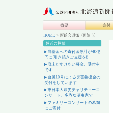
概要
寄付
HOME
>
函館交通様（函館市）
最近の投稿
当基金への寄付金累計が40億
円に(引き続きご支援を!)
歳末たすけあい募金、受付中
です
台風19号による災害義援金の
受付をしています
東日本大震災チャリティーコ
ンサート、多彩な演奏家で
ファミリーコンサートの幕間
にご寄付