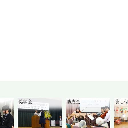
奨学金
助成金
貸し