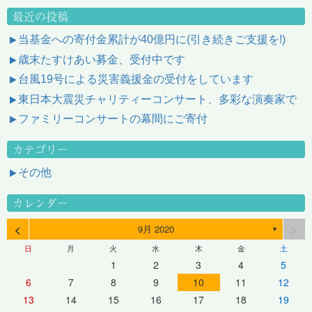
最近の投稿
当基金への寄付金累計が40億円に(引き続きご支援を!)
歳末たすけあい募金、受付中です
台風19号による災害義援金の受付をしています
東日本大震災チャリティーコンサート、多彩な演奏家で
ファミリーコンサートの幕間にご寄付
カテゴリー
その他
カレンダー
<
>
9月 2020
▼
日
月
火
水
木
金
土
1
2
3
4
5
6
7
8
9
10
11
12
13
14
15
16
17
18
19