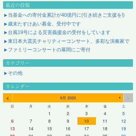
最近の投稿
当基金への寄付金累計が40億円に(引き続きご支援を!)
歳末たすけあい募金、受付中です
台風19号による災害義援金の受付をしています
東日本大震災チャリティーコンサート、多彩な演奏家で
ファミリーコンサートの幕間にご寄付
カテゴリー
その他
カレンダー
<
>
9月 2020
▼
日
月
火
水
木
金
土
1
2
3
4
5
6
7
8
9
10
11
12
13
14
15
16
17
18
19
20
21
22
23
24
25
26