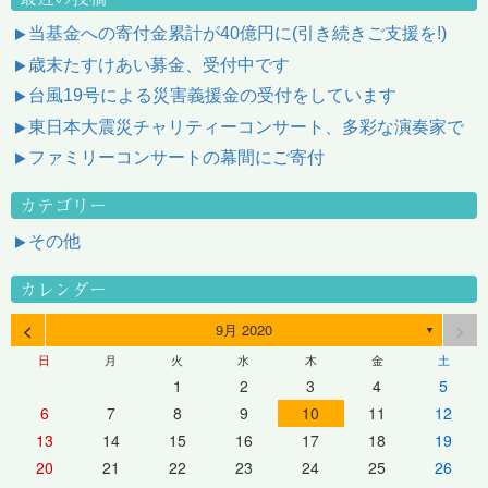
当基金への寄付金累計が40億円に(引き続きご支援を!)
歳末たすけあい募金、受付中です
台風19号による災害義援金の受付をしています
東日本大震災チャリティーコンサート、多彩な演奏家で
ファミリーコンサートの幕間にご寄付
カテゴリー
その他
カレンダー
<
>
9月 2020
▼
日
月
火
水
木
金
土
1
2
3
4
5
6
7
8
9
10
11
12
13
14
15
16
17
18
19
20
21
22
23
24
25
26