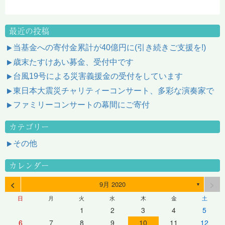
最近の投稿
当基金への寄付金累計が40億円に(引き続きご支援を!)
歳末たすけあい募金、受付中です
台風19号による災害義援金の受付をしています
東日本大震災チャリティーコンサート、多彩な演奏家で
ファミリーコンサートの幕間にご寄付
カテゴリー
その他
カレンダー
<
>
9月 2020
▼
日
月
火
水
木
金
土
1
2
3
4
5
6
7
8
9
10
11
12