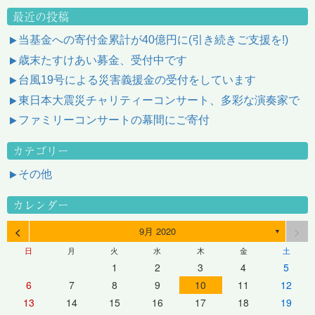
最近の投稿
当基金への寄付金累計が40億円に(引き続きご支援を!)
歳末たすけあい募金、受付中です
台風19号による災害義援金の受付をしています
東日本大震災チャリティーコンサート、多彩な演奏家で
ファミリーコンサートの幕間にご寄付
カテゴリー
その他
カレンダー
<
>
9月 2020
▼
日
月
火
水
木
金
土
1
2
3
4
5
6
7
8
9
10
11
12
13
14
15
16
17
18
19