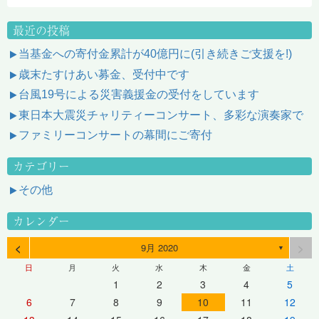
最近の投稿
当基金への寄付金累計が40億円に(引き続きご支援を!)
歳末たすけあい募金、受付中です
台風19号による災害義援金の受付をしています
東日本大震災チャリティーコンサート、多彩な演奏家で
ファミリーコンサートの幕間にご寄付
カテゴリー
その他
カレンダー
<
>
9月 2020
▼
日
月
火
水
木
金
土
1
2
3
4
5
6
7
8
9
10
11
12