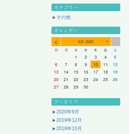
カテゴリー
その他
カレンダー
<
>
9月 2020
▼
日
月
火
水
木
金
土
3
1
3
2
2
1
2
3
1
3
2
3
1
4
2
4
3
3
2
3
1
4
2
4
3
1
4
2
5
3
5
1
4
4
3
1
4
2
5
3
5
1
1
4
2
5
3
6
4
6
2
5
5
1
1
4
2
5
3
6
1
4
6
2
2
5
1
3
6
1
4
7
5
7
3
6
1
6
2
2
5
1
3
6
1
4
7
2
5
7
3
3
6
2
4
7
2
5
1
1
2
3
4
5
10
10
10
10
10
8
6
9
4
9
5
5
8
4
6
9
4
7
5
8
6
6
9
5
7
5
8
4
11
11
10
10
10
11
11
10
11
9
7
5
6
6
9
5
7
5
8
6
9
7
7
6
8
6
9
5
12
10
12
11
11
10
11
12
10
12
11
12
10
8
6
7
7
6
8
6
9
7
8
8
7
9
7
6
13
11
13
12
12
11
12
10
13
11
13
12
10
13
11
9
7
8
8
7
9
7
8
9
9
8
8
7
14
12
14
10
13
13
12
10
13
11
14
12
14
10
10
13
11
14
12
8
9
9
8
8
9
9
9
8
6
7
8
9
10
11
12
17
15
17
13
16
11
16
12
12
15
11
13
16
11
14
17
12
15
17
13
13
16
12
14
17
12
15
11
18
16
18
14
17
12
17
13
13
16
12
14
17
12
15
18
13
16
18
14
14
17
13
15
18
13
16
12
19
17
19
15
18
13
18
14
14
17
13
15
18
13
16
19
14
17
19
15
15
18
14
16
19
14
17
13
20
18
20
16
19
14
19
15
15
18
14
16
19
14
17
20
15
18
20
16
16
19
15
17
20
15
18
14
21
19
21
17
20
15
20
16
16
19
15
17
20
15
18
21
16
19
21
17
17
20
16
18
21
16
19
15
13
14
15
16
17
18
19
24
22
24
20
23
18
23
19
19
22
18
20
23
18
21
24
19
22
24
20
20
23
19
21
24
19
22
18
25
23
25
21
24
19
24
20
20
23
19
21
24
19
22
25
20
23
25
21
21
24
20
22
25
20
23
19
26
24
26
22
25
20
25
21
21
24
20
22
25
20
23
26
21
24
26
22
22
25
21
23
26
21
24
20
27
25
27
23
26
21
26
22
22
25
21
23
26
21
24
27
22
25
27
23
23
26
22
24
27
22
25
21
28
26
28
24
27
22
27
23
23
26
22
24
27
22
25
28
23
26
28
24
24
27
23
25
28
23
26
22
20
21
22
23
24
25
26
31
29
27
30
25
30
26
26
29
25
27
30
25
28
31
26
29
27
27
30
26
28
31
26
29
25
30
28
31
26
27
27
30
26
28
31
26
29
27
30
28
28
31
27
29
27
30
26
31
29
27
28
28
31
27
29
27
30
28
31
29
28
30
28
31
27
30
28
29
28
30
28
31
29
30
29
29
28
31
29
30
29
29
30
31
30
30
29
27
28
29
30
アーカイブ
2020年9月
2019年12月
2019年10月