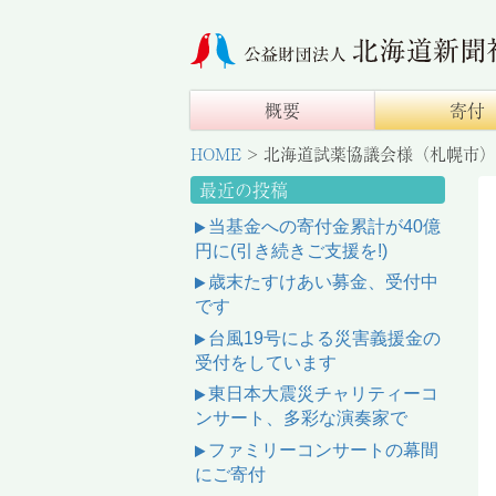
概要
寄付
HOME
>
北海道試薬協議会様（札幌市）
最近の投稿
当基金への寄付金累計が40億
円に(引き続きご支援を!)
歳末たすけあい募金、受付中
です
台風19号による災害義援金の
受付をしています
東日本大震災チャリティーコ
ンサート、多彩な演奏家で
ファミリーコンサートの幕間
にご寄付