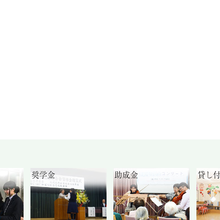
奨学金
助成金
貸し