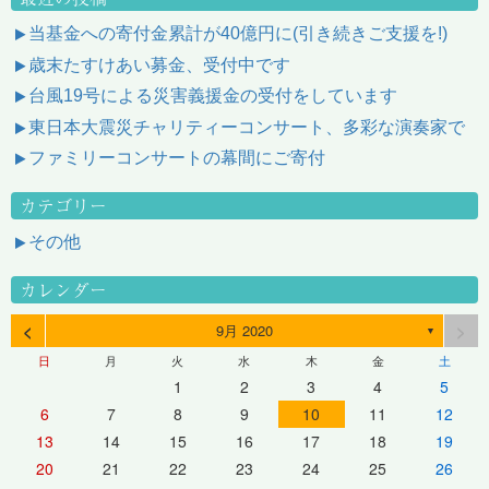
当基金への寄付金累計が40億円に(引き続きご支援を!)
歳末たすけあい募金、受付中です
台風19号による災害義援金の受付をしています
東日本大震災チャリティーコンサート、多彩な演奏家で
ファミリーコンサートの幕間にご寄付
カテゴリー
その他
カレンダー
<
>
9月 2020
▼
日
月
火
水
木
金
土
1
2
3
4
5
6
7
8
9
10
11
12
13
14
15
16
17
18
19
20
21
22
23
24
25
26