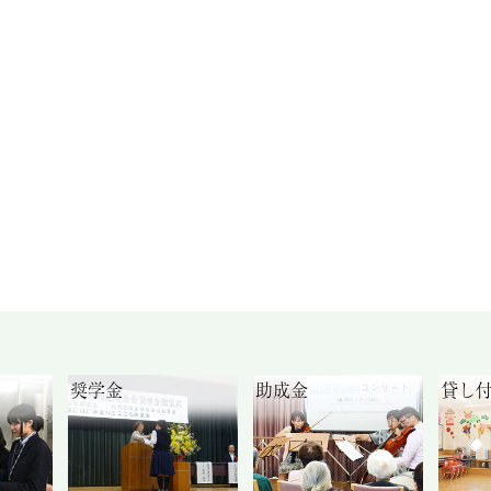
奨学金
助成金
貸し