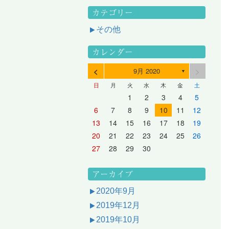
カテゴリー
その他
カレンダー
<
>
9月 2020
▼
日
月
火
水
木
金
土
3
1
3
2
2
1
2
3
1
3
2
3
1
4
2
4
3
3
2
3
1
4
2
4
3
1
4
2
5
3
5
1
4
4
3
1
4
2
5
3
5
1
1
4
2
5
3
6
4
6
2
5
5
1
1
4
2
5
3
6
1
4
6
2
2
5
1
3
6
1
4
7
5
7
3
6
1
6
2
2
5
1
3
6
1
4
7
2
5
7
3
3
6
2
4
7
2
5
1
1
2
3
4
5
10
10
10
10
10
8
6
9
4
9
5
5
8
4
6
9
4
7
5
8
6
6
9
5
7
5
8
4
11
11
10
10
10
11
11
10
11
9
7
5
6
6
9
5
7
5
8
6
9
7
7
6
8
6
9
5
12
10
12
11
11
10
11
12
10
12
11
12
10
8
6
7
7
6
8
6
9
7
8
8
7
9
7
6
13
11
13
12
12
11
12
10
13
11
13
12
10
13
11
9
7
8
8
7
9
7
8
9
9
8
8
7
14
12
14
10
13
13
12
10
13
11
14
12
14
10
10
13
11
14
12
8
9
9
8
8
9
9
9
8
6
7
8
9
10
11
12
17
15
17
13
16
11
16
12
12
15
11
13
16
11
14
17
12
15
17
13
13
16
12
14
17
12
15
11
18
16
18
14
17
12
17
13
13
16
12
14
17
12
15
18
13
16
18
14
14
17
13
15
18
13
16
12
19
17
19
15
18
13
18
14
14
17
13
15
18
13
16
19
14
17
19
15
15
18
14
16
19
14
17
13
20
18
20
16
19
14
19
15
15
18
14
16
19
14
17
20
15
18
20
16
16
19
15
17
20
15
18
14
21
19
21
17
20
15
20
16
16
19
15
17
20
15
18
21
16
19
21
17
17
20
16
18
21
16
19
15
13
14
15
16
17
18
19
24
22
24
20
23
18
23
19
19
22
18
20
23
18
21
24
19
22
24
20
20
23
19
21
24
19
22
18
25
23
25
21
24
19
24
20
20
23
19
21
24
19
22
25
20
23
25
21
21
24
20
22
25
20
23
19
26
24
26
22
25
20
25
21
21
24
20
22
25
20
23
26
21
24
26
22
22
25
21
23
26
21
24
20
27
25
27
23
26
21
26
22
22
25
21
23
26
21
24
27
22
25
27
23
23
26
22
24
27
22
25
21
28
26
28
24
27
22
27
23
23
26
22
24
27
22
25
28
23
26
28
24
24
27
23
25
28
23
26
22
20
21
22
23
24
25
26
31
29
27
30
25
30
26
26
29
25
27
30
25
28
31
26
29
27
27
30
26
28
31
26
29
25
30
28
31
26
27
27
30
26
28
31
26
29
27
30
28
28
31
27
29
27
30
26
31
29
27
28
28
31
27
29
27
30
28
31
29
28
30
28
31
27
30
28
29
28
30
28
31
29
30
29
29
28
31
29
30
29
29
30
31
30
30
29
27
28
29
30
アーカイブ
2020年9月
2019年12月
2019年10月