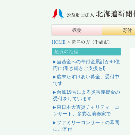
概要
寄付
HOME
>
匿名の方（千歳市）
最近の投稿
当基金への寄付金累計が40億
円に(引き続きご支援を!)
歳末たすけあい募金、受付中
です
台風19号による災害義援金の
受付をしています
東日本大震災チャリティーコ
ンサート、多彩な演奏家で
ファミリーコンサートの幕間
にご寄付