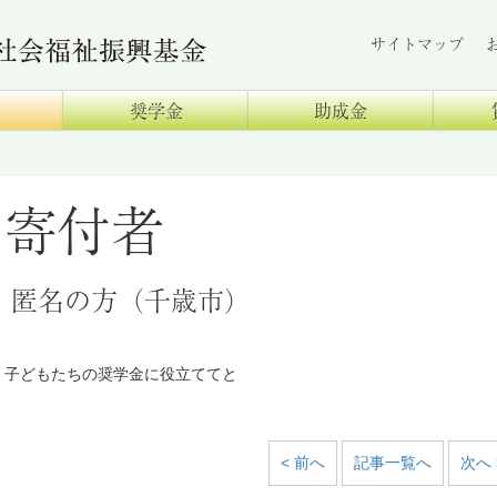
サイトマップ
奨学金
助成金
寄付者
匿名の方（千歳市）
子どもたちの奨学金に役立ててと
< 前へ
記事一覧へ
次へ 