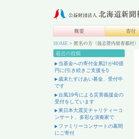
概要
寄付
HOME
>
匿名の方（後志管内留寿都村）
最近の投稿
当基金への寄付金累計が40億
円に(引き続きご支援を!)
歳末たすけあい募金、受付中
です
台風19号による災害義援金の
受付をしています
東日本大震災チャリティーコ
ンサート、多彩な演奏家で
ファミリーコンサートの幕間
にご寄付