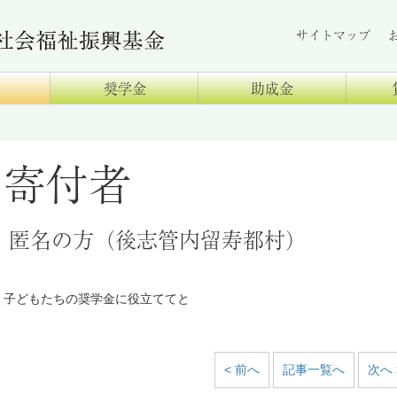
サイトマップ
奨学金
助成金
寄付者
匿名の方（後志管内留寿都村）
子どもたちの奨学金に役立ててと
< 前へ
記事一覧へ
次へ 