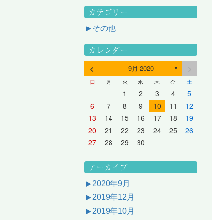
カテゴリー
その他
カレンダー
<
>
9月 2020
▼
日
月
火
水
木
金
土
3
1
3
2
2
1
2
3
1
3
2
3
1
4
2
4
3
3
2
3
1
4
2
4
3
1
4
2
5
3
5
1
4
4
3
1
4
2
5
3
5
1
1
4
2
5
3
6
4
6
2
5
5
1
1
4
2
5
3
6
1
4
6
2
2
5
1
3
6
1
4
7
5
7
3
6
1
6
2
2
5
1
3
6
1
4
7
2
5
7
3
3
6
2
4
7
2
5
1
1
2
3
4
5
10
10
10
10
10
8
6
9
4
9
5
5
8
4
6
9
4
7
5
8
6
6
9
5
7
5
8
4
11
11
10
10
10
11
11
10
11
9
7
5
6
6
9
5
7
5
8
6
9
7
7
6
8
6
9
5
12
10
12
11
11
10
11
12
10
12
11
12
10
8
6
7
7
6
8
6
9
7
8
8
7
9
7
6
13
11
13
12
12
11
12
10
13
11
13
12
10
13
11
9
7
8
8
7
9
7
8
9
9
8
8
7
14
12
14
10
13
13
12
10
13
11
14
12
14
10
10
13
11
14
12
8
9
9
8
8
9
9
9
8
6
7
8
9
10
11
12
17
15
17
13
16
11
16
12
12
15
11
13
16
11
14
17
12
15
17
13
13
16
12
14
17
12
15
11
18
16
18
14
17
12
17
13
13
16
12
14
17
12
15
18
13
16
18
14
14
17
13
15
18
13
16
12
19
17
19
15
18
13
18
14
14
17
13
15
18
13
16
19
14
17
19
15
15
18
14
16
19
14
17
13
20
18
20
16
19
14
19
15
15
18
14
16
19
14
17
20
15
18
20
16
16
19
15
17
20
15
18
14
21
19
21
17
20
15
20
16
16
19
15
17
20
15
18
21
16
19
21
17
17
20
16
18
21
16
19
15
13
14
15
16
17
18
19
24
22
24
20
23
18
23
19
19
22
18
20
23
18
21
24
19
22
24
20
20
23
19
21
24
19
22
18
25
23
25
21
24
19
24
20
20
23
19
21
24
19
22
25
20
23
25
21
21
24
20
22
25
20
23
19
26
24
26
22
25
20
25
21
21
24
20
22
25
20
23
26
21
24
26
22
22
25
21
23
26
21
24
20
27
25
27
23
26
21
26
22
22
25
21
23
26
21
24
27
22
25
27
23
23
26
22
24
27
22
25
21
28
26
28
24
27
22
27
23
23
26
22
24
27
22
25
28
23
26
28
24
24
27
23
25
28
23
26
22
20
21
22
23
24
25
26
31
29
27
30
25
30
26
26
29
25
27
30
25
28
31
26
29
27
27
30
26
28
31
26
29
25
30
28
31
26
27
27
30
26
28
31
26
29
27
30
28
28
31
27
29
27
30
26
31
29
27
28
28
31
27
29
27
30
28
31
29
28
30
28
31
27
30
28
29
28
30
28
31
29
30
29
29
28
31
29
30
29
29
30
31
30
30
29
27
28
29
30
アーカイブ
2020年9月
2019年12月
2019年10月