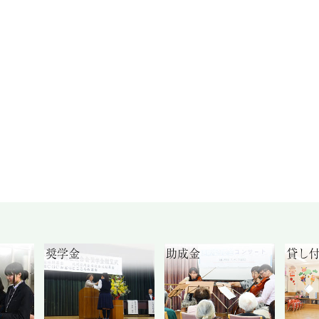
奨学金
助成金
貸し