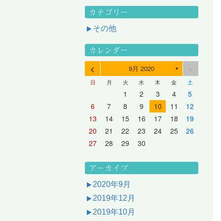
カテゴリー
その他
カレンダー
<
>
9月 2020
▼
日
月
火
水
木
金
土
3
1
3
2
2
1
2
3
1
3
2
3
1
4
2
4
3
3
2
3
1
4
2
4
3
1
4
2
5
3
5
1
4
4
3
1
4
2
5
3
5
1
1
4
2
5
3
6
4
6
2
5
5
1
1
4
2
5
3
6
1
4
6
2
2
5
1
3
6
1
4
7
5
7
3
6
1
6
2
2
5
1
3
6
1
4
7
2
5
7
3
3
6
2
4
7
2
5
1
1
2
3
4
5
10
10
10
10
10
8
6
9
4
9
5
5
8
4
6
9
4
7
5
8
6
6
9
5
7
5
8
4
11
11
10
10
10
11
11
10
11
9
7
5
6
6
9
5
7
5
8
6
9
7
7
6
8
6
9
5
12
10
12
11
11
10
11
12
10
12
11
12
10
8
6
7
7
6
8
6
9
7
8
8
7
9
7
6
13
11
13
12
12
11
12
10
13
11
13
12
10
13
11
9
7
8
8
7
9
7
8
9
9
8
8
7
14
12
14
10
13
13
12
10
13
11
14
12
14
10
10
13
11
14
12
8
9
9
8
8
9
9
9
8
6
7
8
9
10
11
12
17
15
17
13
16
11
16
12
12
15
11
13
16
11
14
17
12
15
17
13
13
16
12
14
17
12
15
11
18
16
18
14
17
12
17
13
13
16
12
14
17
12
15
18
13
16
18
14
14
17
13
15
18
13
16
12
19
17
19
15
18
13
18
14
14
17
13
15
18
13
16
19
14
17
19
15
15
18
14
16
19
14
17
13
20
18
20
16
19
14
19
15
15
18
14
16
19
14
17
20
15
18
20
16
16
19
15
17
20
15
18
14
21
19
21
17
20
15
20
16
16
19
15
17
20
15
18
21
16
19
21
17
17
20
16
18
21
16
19
15
13
14
15
16
17
18
19
24
22
24
20
23
18
23
19
19
22
18
20
23
18
21
24
19
22
24
20
20
23
19
21
24
19
22
18
25
23
25
21
24
19
24
20
20
23
19
21
24
19
22
25
20
23
25
21
21
24
20
22
25
20
23
19
26
24
26
22
25
20
25
21
21
24
20
22
25
20
23
26
21
24
26
22
22
25
21
23
26
21
24
20
27
25
27
23
26
21
26
22
22
25
21
23
26
21
24
27
22
25
27
23
23
26
22
24
27
22
25
21
28
26
28
24
27
22
27
23
23
26
22
24
27
22
25
28
23
26
28
24
24
27
23
25
28
23
26
22
20
21
22
23
24
25
26
31
29
27
30
25
30
26
26
29
25
27
30
25
28
31
26
29
27
27
30
26
28
31
26
29
25
30
28
31
26
27
27
30
26
28
31
26
29
27
30
28
28
31
27
29
27
30
26
31
29
27
28
28
31
27
29
27
30
28
31
29
28
30
28
31
27
30
28
29
28
30
28
31
29
30
29
29
28
31
29
30
29
29
30
31
30
30
29
27
28
29
30
アーカイブ
2020年9月
2019年12月
2019年10月