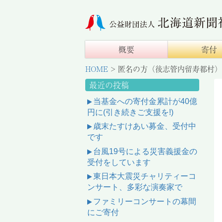
概要
寄付
HOME
>
匿名の方（後志管内留寿都村）
最近の投稿
当基金への寄付金累計が40億
円に(引き続きご支援を!)
歳末たすけあい募金、受付中
です
台風19号による災害義援金の
受付をしています
東日本大震災チャリティーコ
ンサート、多彩な演奏家で
ファミリーコンサートの幕間
にご寄付