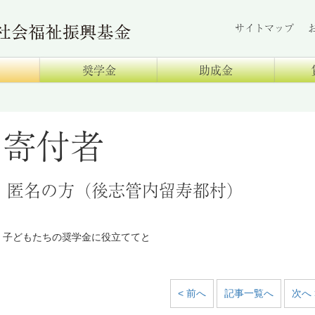
サイトマップ
奨学金
助成金
寄付者
匿名の方（後志管内留寿都村）
子どもたちの奨学金に役立ててと
< 前へ
記事一覧へ
次へ 