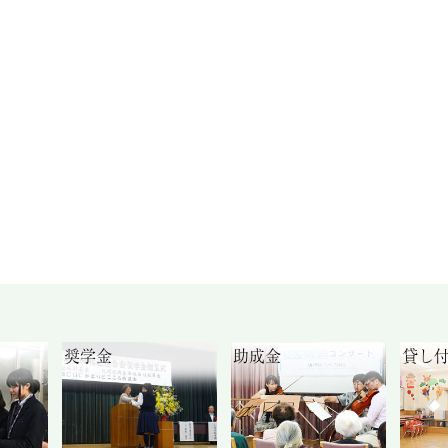
奨学金
助成金
貸し