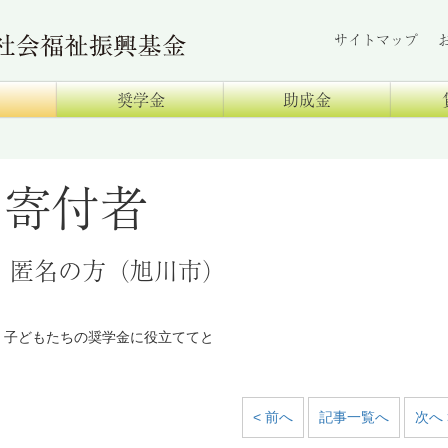
サイトマップ
奨学金
助成金
寄付者
匿名の方（旭川市）
子どもたちの奨学金に役立ててと
< 前へ
記事一覧へ
次へ 