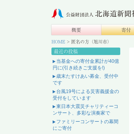
概要
寄付
HOME
>
匿名の方（旭川市）
最近の投稿
当基金への寄付金累計が40億
円に(引き続きご支援を!)
歳末たすけあい募金、受付中
です
台風19号による災害義援金の
受付をしています
東日本大震災チャリティーコ
ンサート、多彩な演奏家で
ファミリーコンサートの幕間
にご寄付