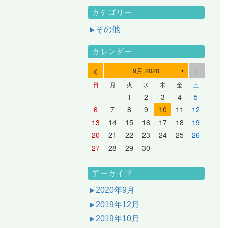
カテゴリー
その他
カレンダー
<
>
9月 2020
▼
日
月
火
水
木
金
土
3
1
3
2
2
1
2
3
1
3
2
3
1
4
2
4
3
3
2
3
1
4
2
4
3
1
4
2
5
3
5
1
4
4
3
1
4
2
5
3
5
1
1
4
2
5
3
6
4
6
2
5
5
1
1
4
2
5
3
6
1
4
6
2
2
5
1
3
6
1
4
7
5
7
3
6
1
6
2
2
5
1
3
6
1
4
7
2
5
7
3
3
6
2
4
7
2
5
1
1
2
3
4
5
10
10
10
10
10
8
6
9
4
9
5
5
8
4
6
9
4
7
5
8
6
6
9
5
7
5
8
4
11
11
10
10
10
11
11
10
11
9
7
5
6
6
9
5
7
5
8
6
9
7
7
6
8
6
9
5
12
10
12
11
11
10
11
12
10
12
11
12
10
8
6
7
7
6
8
6
9
7
8
8
7
9
7
6
13
11
13
12
12
11
12
10
13
11
13
12
10
13
11
9
7
8
8
7
9
7
8
9
9
8
8
7
14
12
14
10
13
13
12
10
13
11
14
12
14
10
10
13
11
14
12
8
9
9
8
8
9
9
9
8
6
7
8
9
10
11
12
17
15
17
13
16
11
16
12
12
15
11
13
16
11
14
17
12
15
17
13
13
16
12
14
17
12
15
11
18
16
18
14
17
12
17
13
13
16
12
14
17
12
15
18
13
16
18
14
14
17
13
15
18
13
16
12
19
17
19
15
18
13
18
14
14
17
13
15
18
13
16
19
14
17
19
15
15
18
14
16
19
14
17
13
20
18
20
16
19
14
19
15
15
18
14
16
19
14
17
20
15
18
20
16
16
19
15
17
20
15
18
14
21
19
21
17
20
15
20
16
16
19
15
17
20
15
18
21
16
19
21
17
17
20
16
18
21
16
19
15
13
14
15
16
17
18
19
24
22
24
20
23
18
23
19
19
22
18
20
23
18
21
24
19
22
24
20
20
23
19
21
24
19
22
18
25
23
25
21
24
19
24
20
20
23
19
21
24
19
22
25
20
23
25
21
21
24
20
22
25
20
23
19
26
24
26
22
25
20
25
21
21
24
20
22
25
20
23
26
21
24
26
22
22
25
21
23
26
21
24
20
27
25
27
23
26
21
26
22
22
25
21
23
26
21
24
27
22
25
27
23
23
26
22
24
27
22
25
21
28
26
28
24
27
22
27
23
23
26
22
24
27
22
25
28
23
26
28
24
24
27
23
25
28
23
26
22
20
21
22
23
24
25
26
31
29
27
30
25
30
26
26
29
25
27
30
25
28
31
26
29
27
27
30
26
28
31
26
29
25
30
28
31
26
27
27
30
26
28
31
26
29
27
30
28
28
31
27
29
27
30
26
31
29
27
28
28
31
27
29
27
30
28
31
29
28
30
28
31
27
30
28
29
28
30
28
31
29
30
29
29
28
31
29
30
29
29
30
31
30
30
29
27
28
29
30
アーカイブ
2020年9月
2019年12月
2019年10月