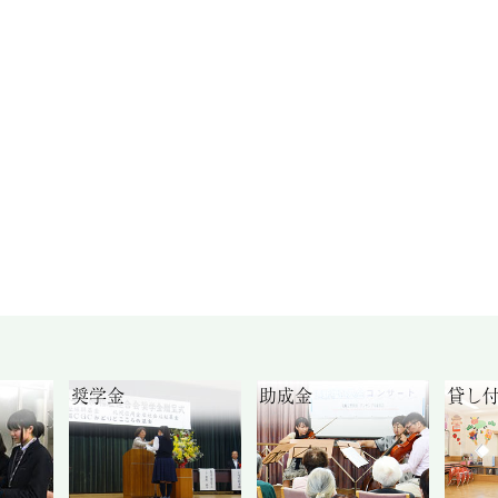
奨学金
助成金
貸し