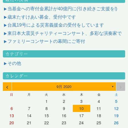
当基金への寄付金累計が40億円に(引き続きご支援を!)
歳末たすけあい募金、受付中です
台風19号による災害義援金の受付をしています
東日本大震災チャリティーコンサート、多彩な演奏家で
ファミリーコンサートの幕間にご寄付
カテゴリー
その他
カレンダー
<
>
9月 2020
▼
日
月
火
水
木
金
土
1
2
3
4
5
6
7
8
9
10
11
12
13
14
15
16
17
18
19
20
21
22
23
24
25
26