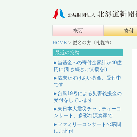
概要
寄付
HOME
>
匿名の方（札幌市）
最近の投稿
当基金への寄付金累計が40億
円に(引き続きご支援を!)
歳末たすけあい募金、受付中
です
台風19号による災害義援金の
受付をしています
東日本大震災チャリティーコ
ンサート、多彩な演奏家で
ファミリーコンサートの幕間
にご寄付