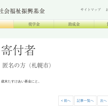
サイトマップ
奨学金
助成金
寄付者
匿名の方（札幌市）
歳末たすけあい募金にと。
< 前へ
記事一覧へ
次へ 