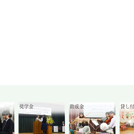
奨学金
助成金
貸し