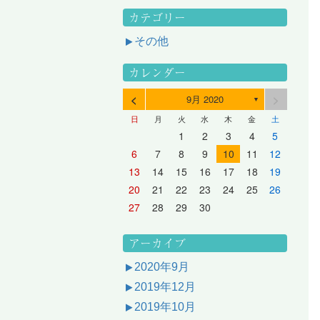
カテゴリー
その他
カレンダー
<
>
9月 2020
▼
日
月
火
水
木
金
土
3
1
3
2
2
1
2
3
1
3
2
3
1
4
2
4
3
3
2
3
1
4
2
4
3
1
4
2
5
3
5
1
4
4
3
1
4
2
5
3
5
1
1
4
2
5
3
6
4
6
2
5
5
1
1
4
2
5
3
6
1
4
6
2
2
5
1
3
6
1
4
7
5
7
3
6
1
6
2
2
5
1
3
6
1
4
7
2
5
7
3
3
6
2
4
7
2
5
1
1
2
3
4
5
10
10
10
10
10
8
6
9
4
9
5
5
8
4
6
9
4
7
5
8
6
6
9
5
7
5
8
4
11
11
10
10
10
11
11
10
11
9
7
5
6
6
9
5
7
5
8
6
9
7
7
6
8
6
9
5
12
10
12
11
11
10
11
12
10
12
11
12
10
8
6
7
7
6
8
6
9
7
8
8
7
9
7
6
13
11
13
12
12
11
12
10
13
11
13
12
10
13
11
9
7
8
8
7
9
7
8
9
9
8
8
7
14
12
14
10
13
13
12
10
13
11
14
12
14
10
10
13
11
14
12
8
9
9
8
8
9
9
9
8
6
7
8
9
10
11
12
17
15
17
13
16
11
16
12
12
15
11
13
16
11
14
17
12
15
17
13
13
16
12
14
17
12
15
11
18
16
18
14
17
12
17
13
13
16
12
14
17
12
15
18
13
16
18
14
14
17
13
15
18
13
16
12
19
17
19
15
18
13
18
14
14
17
13
15
18
13
16
19
14
17
19
15
15
18
14
16
19
14
17
13
20
18
20
16
19
14
19
15
15
18
14
16
19
14
17
20
15
18
20
16
16
19
15
17
20
15
18
14
21
19
21
17
20
15
20
16
16
19
15
17
20
15
18
21
16
19
21
17
17
20
16
18
21
16
19
15
13
14
15
16
17
18
19
24
22
24
20
23
18
23
19
19
22
18
20
23
18
21
24
19
22
24
20
20
23
19
21
24
19
22
18
25
23
25
21
24
19
24
20
20
23
19
21
24
19
22
25
20
23
25
21
21
24
20
22
25
20
23
19
26
24
26
22
25
20
25
21
21
24
20
22
25
20
23
26
21
24
26
22
22
25
21
23
26
21
24
20
27
25
27
23
26
21
26
22
22
25
21
23
26
21
24
27
22
25
27
23
23
26
22
24
27
22
25
21
28
26
28
24
27
22
27
23
23
26
22
24
27
22
25
28
23
26
28
24
24
27
23
25
28
23
26
22
20
21
22
23
24
25
26
31
29
27
30
25
30
26
26
29
25
27
30
25
28
31
26
29
27
27
30
26
28
31
26
29
25
30
28
31
26
27
27
30
26
28
31
26
29
27
30
28
28
31
27
29
27
30
26
31
29
27
28
28
31
27
29
27
30
28
31
29
28
30
28
31
27
30
28
29
28
30
28
31
29
30
29
29
28
31
29
30
29
29
30
31
30
30
29
27
28
29
30
アーカイブ
2020年9月
2019年12月
2019年10月