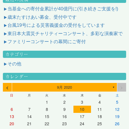
当基金への寄付金累計が40億円に(引き続きご支援を!)
歳末たすけあい募金、受付中です
台風19号による災害義援金の受付をしています
東日本大震災チャリティーコンサート、多彩な演奏家で
ファミリーコンサートの幕間にご寄付
カテゴリー
その他
カレンダー
<
>
9月 2020
▼
日
月
火
水
木
金
土
1
2
3
4
5
6
7
8
9
10
11
12
13
14
15
16
17
18
19
20
21
22
23
24
25
26