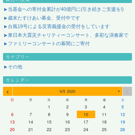
当基金への寄付金累計が40億円に(引き続きご支援を!)
歳末たすけあい募金、受付中です
台風19号による災害義援金の受付をしています
東日本大震災チャリティーコンサート、多彩な演奏家で
ファミリーコンサートの幕間にご寄付
カテゴリー
その他
カレンダー
<
>
9月 2020
▼
日
月
火
水
木
金
土
1
2
3
4
5
6
7
8
9
10
11
12
13
14
15
16
17
18
19
20
21
22
23
24
25
26