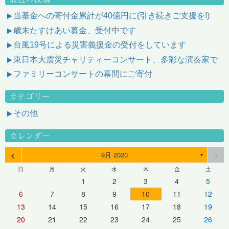
当基金への寄付金累計が40億円に(引き続きご支援を!)
歳末たすけあい募金、受付中です
台風19号による災害義援金の受付をしています
東日本大震災チャリティーコンサート、多彩な演奏家で
ファミリーコンサートの幕間にご寄付
カテゴリー
その他
カレンダー
<
>
9月 2020
▼
日
月
火
水
木
金
土
1
2
3
4
5
6
7
8
9
10
11
12
13
14
15
16
17
18
19
20
21
22
23
24
25
26