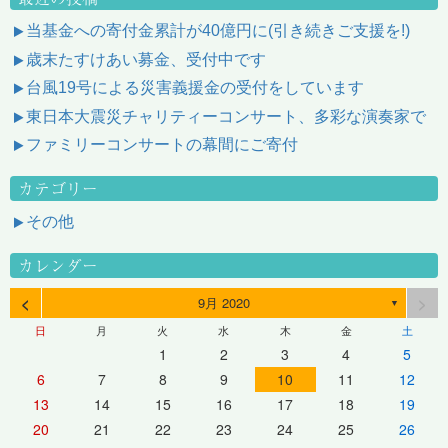
当基金への寄付金累計が40億円に(引き続きご支援を!)
歳末たすけあい募金、受付中です
台風19号による災害義援金の受付をしています
東日本大震災チャリティーコンサート、多彩な演奏家で
ファミリーコンサートの幕間にご寄付
カテゴリー
その他
カレンダー
<
>
9月 2020
▼
日
月
火
水
木
金
土
1
2
3
4
5
6
7
8
9
10
11
12
13
14
15
16
17
18
19
20
21
22
23
24
25
26