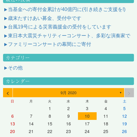
当基金への寄付金累計が40億円に(引き続きご支援を!)
歳末たすけあい募金、受付中です
台風19号による災害義援金の受付をしています
東日本大震災チャリティーコンサート、多彩な演奏家で
ファミリーコンサートの幕間にご寄付
カテゴリー
その他
カレンダー
<
>
9月 2020
▼
日
月
火
水
木
金
土
1
2
3
4
5
6
7
8
9
10
11
12
13
14
15
16
17
18
19
20
21
22
23
24
25
26