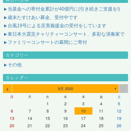
当基金への寄付金累計が40億円に(引き続きご支援を!)
歳末たすけあい募金、受付中です
台風19号による災害義援金の受付をしています
東日本大震災チャリティーコンサート、多彩な演奏家で
ファミリーコンサートの幕間にご寄付
カテゴリー
その他
カレンダー
<
>
9月 2020
▼
日
月
火
水
木
金
土
1
2
3
4
5
6
7
8
9
10
11
12
13
14
15
16
17
18
19
20
21
22
23
24
25
26